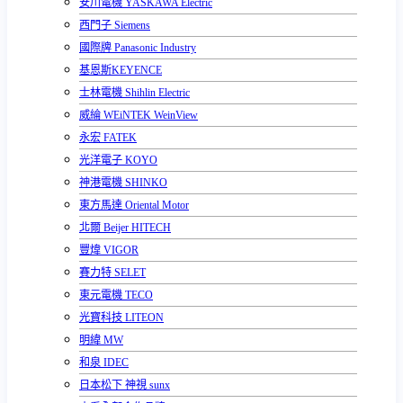
安川電機 YASKAWA Electric
西門子 Siemens
國際牌 Panasonic Industry
基恩斯KEYENCE
士林電機 Shihlin Electric
威綸 WEiNTEK WeinView
永宏 FATEK
光洋電子 KOYO
神港電機 SHINKO
東方馬達 Oriental Motor
北爾 Beijer HITECH
豐煒 VIGOR
賽力特 SELET
東元電機 TECO
光寶科技 LITEON
明緯 MW
和泉 IDEC
日本松下 神視 sunx