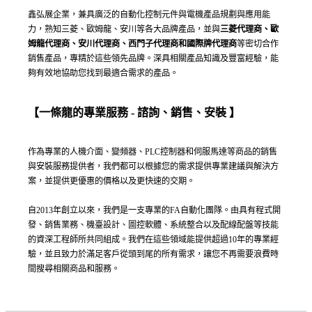
鑫弘展企業，兼具廣泛的自動化控制元件與電機產品規劃與應用能
力，熟知三菱、歐姆龍、安川等各大品牌產品，並與
三菱代理商、歐
姆龍代理商、安川代理商、西門子代理商和國際牌代理商
等密切合作
銷售產品，專精於這些領先品牌。深具相關產品知識及豐富經驗，能
夠有效地協助您找到最適合需求的產品。
【一條龍的專業服務 - 諮詢、銷售、安裝 】
作為專業的人機介面、變頻器、PLC控制器和伺服馬達等商品的銷售
與安裝服務提供者，我們都可以根據您的需求提供專業建議與解決方
案，並提供更優惠的價格以及更快速的交期。
自2013年創立以來，我們是一支專業的FA自動化團隊。由具有程式開
發、銷售業務、機臺設計、圖控軟體、系統整合以及配線配盤等技能
的資深工程師所共同組成。我們在這些領域能提供超過10年的專業經
驗，並且致力於滿足客戶從頭到尾的所有需求，讓您不再需要浪費時
間搜尋相關商品和服務。