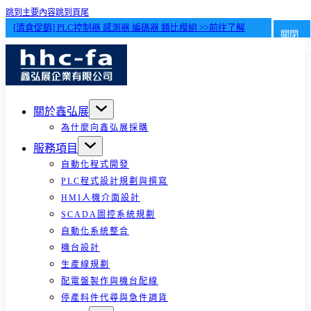
跳到主要內容
跳到頁尾
[清倉促銷] PLC控制器 感測器 編碼器 類比模組 >>前往了解
關閉
關於鑫弘展
為什麼向鑫弘展採購
服務項目
自動化程式開發
PLC程式設計規劃與撰寫
HMI人機介面設計
SCADA圖控系統規劃
自動化系統整合
機台設計
生產線規劃
配電盤製作與機台配線
停產料件代尋與急件調貨