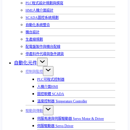
PLC程式設計規劃與撰寫
HMI人機介面設計
SCADA圖控系統規劃
自動化系統整合
機台設計
生產線規劃
配電盤製作與機台配線
停產料件代尋與急件調貨
自動化元件
控制與監控
PLC可程式控制器
人機介面HMI
圖控軟體 SCADA
溫度控制器 Temperature Controller
驅動與傳動
伺服馬達與伺服驅動器 Servo Motor & Driver
伺服驅動器 Servo Driver