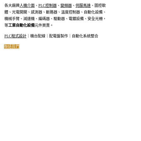
各大廠牌
人機介面
、
PLC控制器
、
變頻器
、
伺服馬達
、圖控軟
體、光電開關、感測器、斷路器、溫度控制器、自動化設備、
機械手臂、減速機、編碼器、驅動器、電鍍設備、安全光柵，
等
工業自動化設備
元件買賣。
PLC程式設計
｜機台配線｜配電盤製作｜自動化系統整合
聯絡我們