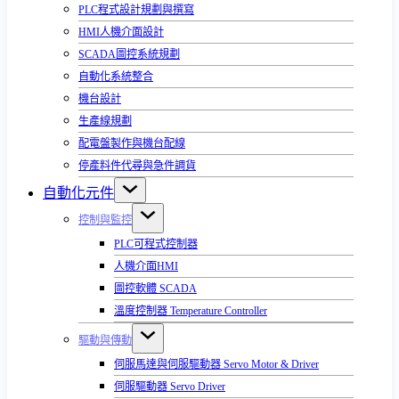
PLC程式設計規劃與撰寫
HMI人機介面設計
SCADA圖控系統規劃
自動化系統整合
機台設計
生產線規劃
配電盤製作與機台配線
停產料件代尋與急件調貨
自動化元件
控制與監控
PLC可程式控制器
人機介面HMI
圖控軟體 SCADA
溫度控制器 Temperature Controller
驅動與傳動
伺服馬達與伺服驅動器 Servo Motor & Driver
伺服驅動器 Servo Driver