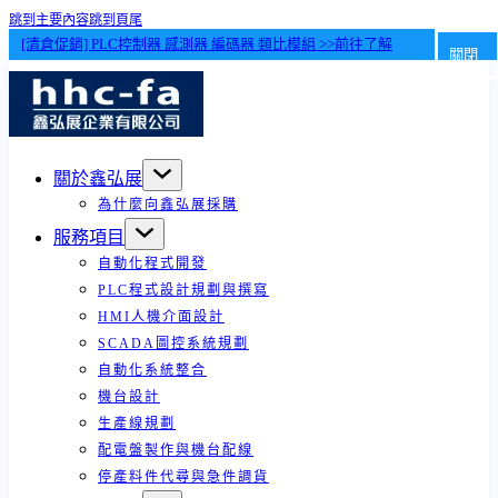
跳到主要內容
跳到頁尾
[清倉促銷] PLC控制器 感測器 編碼器 類比模組 >>前往了解
關閉
關於鑫弘展
為什麼向鑫弘展採購
服務項目
自動化程式開發
PLC程式設計規劃與撰寫
HMI人機介面設計
SCADA圖控系統規劃
自動化系統整合
機台設計
生產線規劃
配電盤製作與機台配線
停產料件代尋與急件調貨