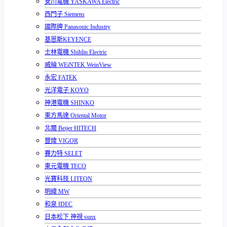
安川電機 YASKAWA Electric
西門子 Siemens
國際牌 Panasonic Industry
基恩斯KEYENCE
士林電機 Shihlin Electric
威綸 WEiNTEK WeinView
永宏 FATEK
光洋電子 KOYO
神港電機 SHINKO
東方馬達 Oriental Motor
北爾 Beijer HITECH
豐煒 VIGOR
賽力特 SELET
東元電機 TECO
光寶科技 LITEON
明緯 MW
和泉 IDEC
日本松下 神視 sunx