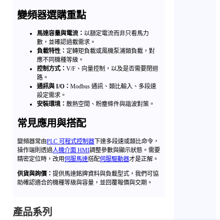
變頻器選購重點
馬達容量與電流：
以額定電流而非只看馬力
數，並確認過載需求。
負載特性：
定轉矩負載或風機泵浦類負載，對
應不同機種等級。
控制方式：
V/F、向量控制，以及是否需要閉迴
路。
通訊與 I/O：
Modbus 通訊、類比輸入、多段速
設定需求。
安裝環境：
散熱空間、粉塵條件與諧波對策。
常見應用與搭配
變頻器常由
PLC 可程式控制器
下達多段速或類比命令，
操作端則透過
人機介面 HMI
調整參數與顯示狀態。需要
精密定位時，改用
伺服馬達
搭配
伺服驅動器
才是正解。
供貨與詢價：
提供馬達銘牌資料與負載型式，我們可協
助確認適合的機種等級與容量，並回覆報價與交期。
產品系列