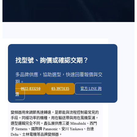
找型號、詢價或確認交期？
多品牌供應，協助選型，快速回覆報價與交
期。
0922-833210
03-3973135
官方 LINE 詢
價
變頻器用來調節馬達轉速，是節能與流程控制最常見的
手段。同樣功率的機種，用在輸送帶與用在風機泵浦，
選型邏輯完全不同。鑫弘展供應三菱 Mitsubishi、西門
子 Siemens、國際牌 Panasonic、安川 Yaskawa、台達
Delta、士林電機等品牌變頻器。