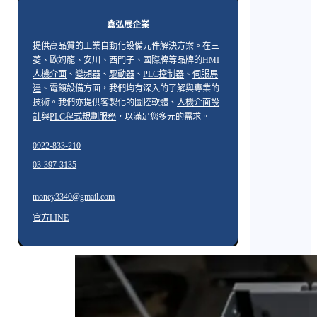
鑫弘展企業
提供高品質的
工業自動化設備
元件解決方案。在三
菱、歐姆龍、安川、西門子、國際牌等品牌的
HMI
人機介面
、
變頻器
、
驅動器
、
PLC控制器
、
伺服馬
達
、電鍍設備方面，我們均有深入的了解與專業的
技術。我們亦提供客製化的圖控軟體、
人機介面設
計
與
PLC程式規劃服務
，以滿足您多元的需求。
0922-833-210
03-397-3135
money3340@gmail.com
官方LINE