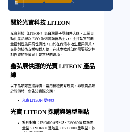
價
關於光寶科技 LITEON
光寶科技（LITEON）為台灣電子零組件大廠，工業自
動化產品線以 EVO 系列變頻器為主力，主打紮實的向
量控制性能與高性價比。由於在台灣本地生產與供貨，
交期與技術支援相對方便，在成本敏感但仍需要穩定控
制性能的設備案上是常見的選項。
鑫弘展供應的光寶 LITEON 產品
線
以下品項可直接詢價，常用機種備有現貨，非現貨品項
於報價時一併告知實際交期：
光寶 LITEON 變頻器
光寶 LITEON 採購與選型重點
系列對應：
EVO600 輕巧型、EVO6000 標準向
量型、EVO6800 進階型、EVO8000 重載型，依