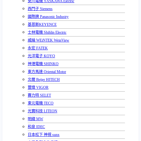
安川電機 YASKAWA Electric
西門子 Siemens
國際牌 Panasonic Industry
基恩斯KEYENCE
士林電機 Shihlin Electric
威綸 WEiNTEK WeinView
永宏 FATEK
光洋電子 KOYO
神港電機 SHINKO
東方馬達 Oriental Motor
北爾 Beijer HITECH
豐煒 VIGOR
賽力特 SELET
東元電機 TECO
光寶科技 LITEON
明緯 MW
和泉 IDEC
日本松下 神視 sunx