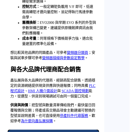
轉矩需求選擇。
控制方式：
一般定轉矩負載用 V/F 即可，低速
需高轉矩才選向量控制，並記得執行馬達參數
自學。
舊機換新：
EVO2000 與早期 EVO 系列的外型與
參數架構已變更，建議提供原機銘牌資訊由我
們對應機種。
成本考量：
同等規格下價格競爭力強，適合批
量建置的標準化設備。
想比較其他品牌的同類產品，可參考
變頻器分類頁
；安
裝與試車步驟可參考
變頻器接線與參數設定教學
。
與各大品牌代理商配合銷售
鑫弘展與各大品牌的代理商、經銷商配合銷售，透過穩
定的貨源網絡提供現貨供應與快速報價；同時具備
PLC
程式設計
、
HMI 人機介面設計
與
SCADA 圖控規劃
能
力，從選型、供貨到現場調試可由同一個窗口完成。
供貨與詢價：
把型號與數量清單傳給我們，最快當日回
覆報價與交期；停產或長交期品項會主動建議可替換的
型號並說明差異，也可直接使用
停產料件代尋服務
。歡
迎參考
為什麼向鑫弘展採購
。