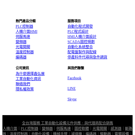
熱門產品分類
服務項目
PLC控制器
自動化程式開發
人機介面HMI
PLC程式設計
伺服馬達
HMI人機介面設計
變頻器
SCADA圖控規劃
光電開關
自動化系統整合
溫度控制器
配電盤製作與配線
編碼器
停產料件代尋與急件調貨
公司資訊
與我們聯繫
為什麼選擇鑫弘展
Facebook
工業自動化資訊
聯絡我們
LINE
隱私權政策
Skype
全台灣服務 工業自動化設備元件供應．與代理商配合銷售
人機介面
｜
PLC控制器
｜
變頻器
｜
伺服馬達
｜
圖控軟體
｜
光電開關
｜
感測器
｜
斷路
器
｜
溫度控制器
｜
自動化設備
｜
機械手臂
｜
減速機
｜
編碼器
｜
驅動器
｜
電鍍設備
｜