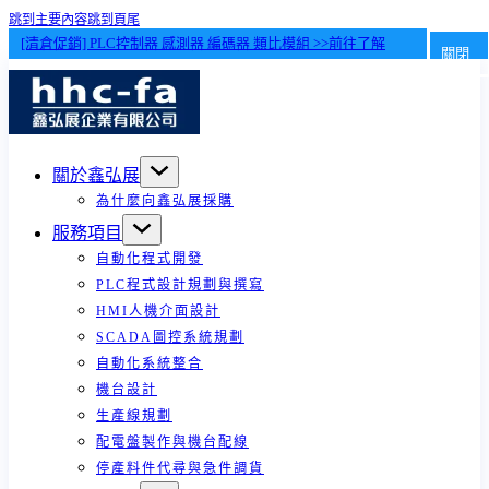
跳到主要內容
跳到頁尾
[清倉促銷] PLC控制器 感測器 編碼器 類比模組 >>前往了解
關閉
關於鑫弘展
為什麼向鑫弘展採購
服務項目
自動化程式開發
PLC程式設計規劃與撰寫
HMI人機介面設計
SCADA圖控系統規劃
自動化系統整合
機台設計
生產線規劃
配電盤製作與機台配線
停產料件代尋與急件調貨