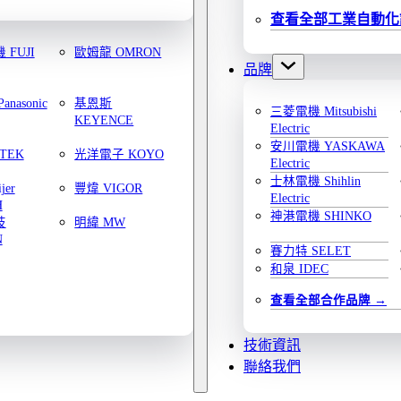
查看全部工業自動化
FUJI
歐姆龍 OMRON
品牌
nasonic
基恩斯
三菱電機 Mitsubishi
KEYENCE
Electric
安川電機 YASKAWA
TEK
光洋電子 KOYO
Electric
士林電機 Shihlin
jer
豐煒 VIGOR
Electric
H
神港電機 SHINKO
技
明緯 MW
N
賽力特 SELET
和泉 IDEC
查看全部合作品牌
技術資訊
聯絡我們