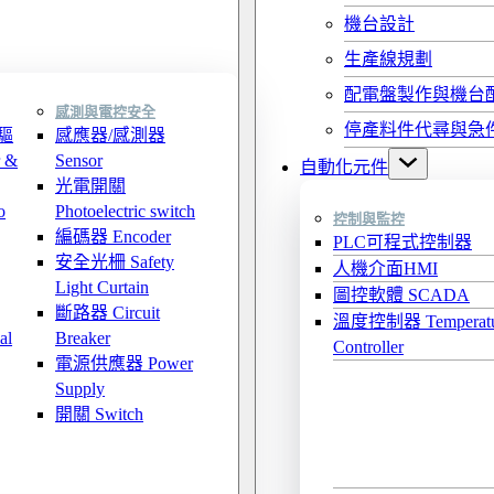
機台設計
生產線規劃
配電盤製作與機台
感測與電控安全
停產料件代尋與急
驅
感應器/感測器
 &
Sensor
自動化元件
光電開關
o
Photoelectric switch
控制與監控
編碼器 Encoder
PLC可程式控制器
安全光柵 Safety
人機介面HMI
Light Curtain
圖控軟體 SCADA
斷路器 Circuit
溫度控制器 Temperatu
al
Breaker
Controller
電源供應器 Power
Supply
開關 Switch