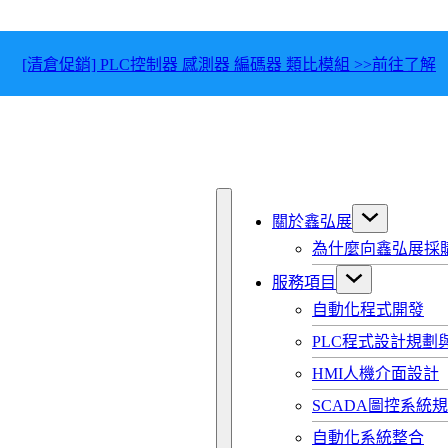
[清倉促銷] PLC控制器 感測器 編碼器 類比模組 >>前往了解
關於鑫弘展
為什麼向鑫弘展採
服務項目
自動化程式開發
PLC程式設計規劃
HMI人機介面設計
SCADA圖控系統
自動化系統整合