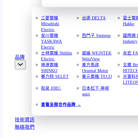
三菱電機
台達 DELTA
富士電機 
Mitsubishi
Hakko
Electric
安川電機
西門子 Siemens
國際牌 Pa
YASKAWA
Industry
Electric
士林電機 Shihlin
威綸 WEiNTEK
永宏 FA
品牌
Electric
WeinView
神港電機
東方馬達
北爾 Bei
SHINKO
Oriental Motor
HITEC
賽力特 SELET
東元電機 TECO
光寶科
LITEO
和泉 IDEC
日本松下 神視
sunx
查看全部合作品牌
技術資訊
聯絡我們