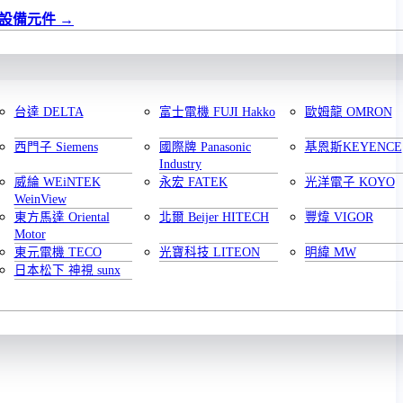
設備元件
台達 DELTA
富士電機 FUJI Hakko
歐姆龍 OMRON
西門子 Siemens
國際牌 Panasonic
基恩斯KEYENCE
Industry
威綸 WEiNTEK
永宏 FATEK
光洋電子 KOYO
WeinView
東方馬達 Oriental
北爾 Beijer HITECH
豐煒 VIGOR
Motor
東元電機 TECO
光寶科技 LITEON
明緯 MW
日本松下 神視 sunx