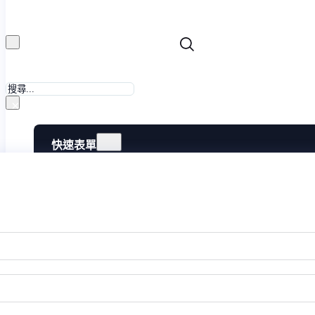
搜
尋
×
快速表單