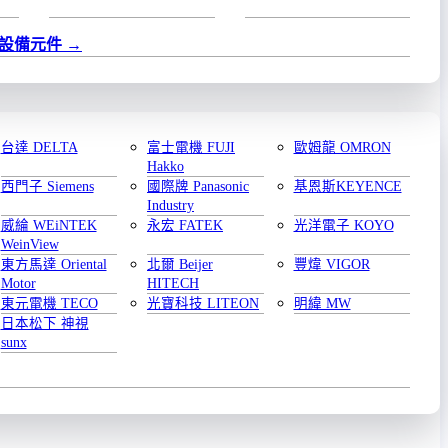
設備元件
台達 DELTA
富士電機 FUJI
歐姆龍 OMRON
Hakko
西門子 Siemens
國際牌 Panasonic
基恩斯KEYENCE
Industry
威綸 WEiNTEK
永宏 FATEK
光洋電子 KOYO
WeinView
東方馬達 Oriental
北爾 Beijer
豐煒 VIGOR
Motor
HITECH
東元電機 TECO
光寶科技 LITEON
明緯 MW
日本松下 神視
sunx