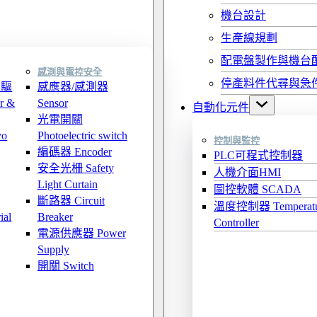
機台設計
生產線規劃
配電盤製作與機台
感測與電控安全
停產料件代尋與急
服驅
感應器/感測器
r &
Sensor
自動化元件
光電開關
o
Photoelectric switch
控制與監控
編碼器 Encoder
PLC可程式控制器
安全光柵 Safety
人機介面HMI
Light Curtain
圖控軟體 SCADA
斷路器 Circuit
溫度控制器 Temperatu
al
Breaker
Controller
電源供應器 Power
Supply
開關 Switch