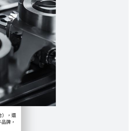
合），還
件品牌，