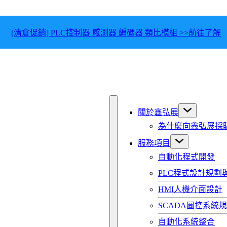
[清倉促銷] PLC控制器 感測器 編碼器 類比模組 >>前往了解
關於鑫弘展
為什麼向鑫弘展採
服務項目
自動化程式開發
PLC程式設計規劃
HMI人機介面設計
SCADA圖控系統
自動化系統整合