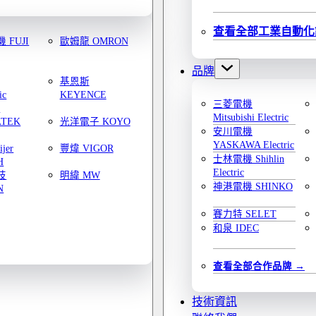
查看全部工業自動化
 FUJI
歐姆龍 OMRON
品牌
基恩斯
ic
KEYENCE
三菱電機
y
Mitsubishi Electric
ATEK
光洋電子 KOYO
安川電機
YASKAWA Electric
jer
豐煒 VIGOR
士林電機 Shihlin
H
Electric
技
明緯 MW
神港電機 SHINKO
N
賽力特 SELET
和泉 IDEC
查看全部合作品牌
技術資訊