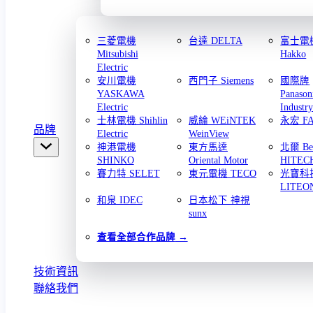
三菱電機
台達 DELTA
富士電機
Mitsubishi
Hakko
Electric
安川電機
西門子 Siemens
國際牌
YASKAWA
Panason
Electric
Industr
士林電機 Shihlin
威綸 WEiNTEK
永宏 F
品牌
Electric
WeinView
神港電機
東方馬達
北爾 Bei
SHINKO
Oriental Motor
HITEC
賽力特 SELET
東元電機 TECO
光寶科
LITEO
和泉 IDEC
日本松下 神視
sunx
查看全部合作品牌
技術資訊
聯絡我們