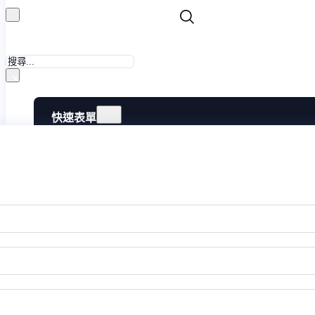
搜
尋
×
快速表單