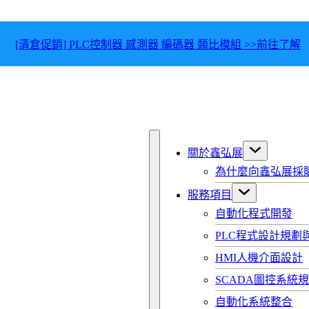
[清倉促銷] PLC控制器 感測器 編碼器 類比模組 >>前往了解
關於鑫弘展
為什麼向鑫弘展採
服務項目
自動化程式開發
PLC程式設計規劃
HMI人機介面設計
SCADA圖控系統
自動化系統整合