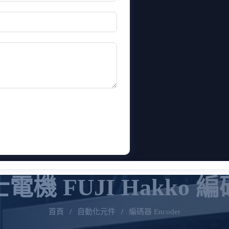
電機 FUJI Hakko 
首頁
/
自動化元件
/
編碼器 Encoder