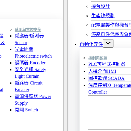
機台設計
生產線規劃
配電盤製作與機台
感測與電控安全
停產料件代尋與急
驅
感應器/感測器
 &
Sensor
自動化元件
光電開關
o
Photoelectric switch
控制與監控
編碼器 Encoder
PLC可程式控制器
安全光柵 Safety
人機介面HMI
Light Curtain
圖控軟體 SCADA
斷路器 Circuit
溫度控制器 Temperatu
al
Breaker
Controller
電源供應器 Power
Supply
開關 Switch