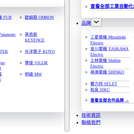
查看全部工業自動化
FUJI
歐姆龍 OMRON
品牌
nasonic
基恩斯
三菱電機 Mitsubishi
KEYENCE
Electric
安川電機 YASKAWA
TEK
光洋電子 KOYO
Electric
士林電機 Shihlin
jer
豐煒 VIGOR
Electric
H
神港電機 SHINKO
技
明緯 MW
N
賽力特 SELET
和泉 IDEC
查看全部合作品牌
技術資訊
聯絡我們