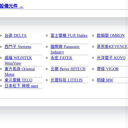
設備元件
台達 DELTA
富士電機 FUJI Hakko
歐姆龍 OMRON
西門子 Siemens
國際牌 Panasonic
基恩斯KEYENCE
Industry
威綸 WEiNTEK
永宏 FATEK
光洋電子 KOYO
WeinView
東方馬達 Oriental
北爾 Beijer HITECH
豐煒 VIGOR
Motor
東元電機 TECO
光寶科技 LITEON
明緯 MW
日本松下 神視 sunx