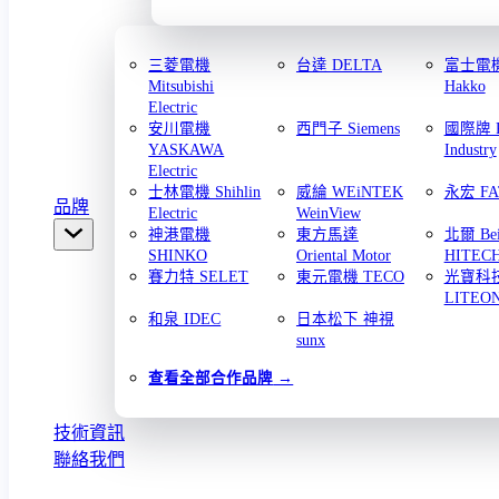
三菱電機
台達 DELTA
富士電機 
Mitsubishi
Hakko
Electric
安川電機
西門子 Siemens
國際牌 Pa
YASKAWA
Industry
Electric
士林電機 Shihlin
威綸 WEiNTEK
永宏 FA
品牌
Electric
WeinView
神港電機
東方馬達
北爾 Bei
SHINKO
Oriental Motor
HITEC
賽力特 SELET
東元電機 TECO
光寶科
LITEO
和泉 IDEC
日本松下 神視
sunx
查看全部合作品牌
技術資訊
聯絡我們