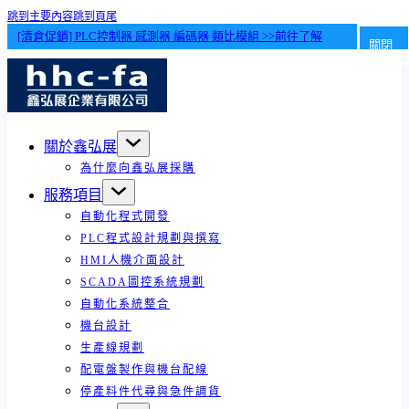
跳到主要內容
跳到頁尾
[清倉促銷] PLC控制器 感測器 編碼器 類比模組 >>前往了解
關閉
關於鑫弘展
為什麼向鑫弘展採購
服務項目
自動化程式開發
PLC程式設計規劃與撰寫
HMI人機介面設計
SCADA圖控系統規劃
自動化系統整合
機台設計
生產線規劃
配電盤製作與機台配線
停產料件代尋與急件調貨