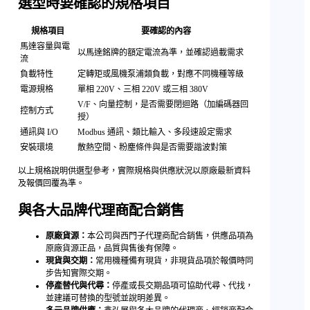
選型時要確認的規格項目
規格項目
要確認的內容
馬達容量與電
以馬達銘牌的額定電流為準，並確認過載需求
流
負載特性
定轉矩或風機泵浦類負載，對應不同機種等級
電源規格
單相 220V、三相 220V 或三相 380V
V/F、向量控制，是否需要閉迴路（加編碼器回
控制方式
授）
通訊與 I/O
Modbus 通訊、類比輸入、多段速設定需求
安裝環境
散熱空間、粉塵條件與是否需要諧波對策
以上規格說明供選型參考，實際規格與供應狀況以原廠最新資料
及報價回覆為準。
與各大品牌代理商配合銷售
原廠貨源：
本公司與西門子代理商配合銷售，供應品項為
原廠貨源正品，品質與售後有保障。
現貨與交期：
常用機種備有現貨，非現貨品項於報價時同
步告知實際交期。
停產替代與代尋：
停產或長交期品項可協助代尋、代找，
並建議可替換的型號並說明差異。