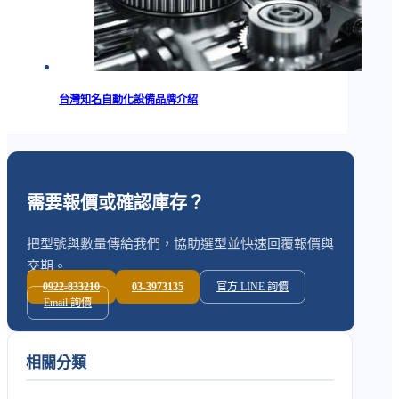
台灣知名自動化設備品牌介紹
需要報價或確認庫存？
把型號與數量傳給我們，協助選型並快速回覆報價與
交期。
0922-833210
03-3973135
官方 LINE 詢價
Email 詢價
相關分類