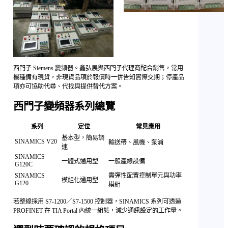
西門子 Siemens 變頻器。鑫弘展與西門子代理商配合銷售，常用
機種備有現貨，非現貨品項於報價時一併告知實際交期；停產品
項亦可協助代尋、代找與提供替代方案。
西門子變頻器系列總覽
系列
定位
常見應用
基本型，簡易調
SINAMICS V20
輸送帶、風機、泵浦
速
SINAMICS
一體式通用型
一般產線設備
G120C
SINAMICS
需彈性配置控制單元與功率
模組化通用型
G120
模組
若整線採用 S7-1200／S7-1500 控制器，SINAMICS 系列可透過
PROFINET 在 TIA Portal 內統一組態，減少通訊設定的工作量。