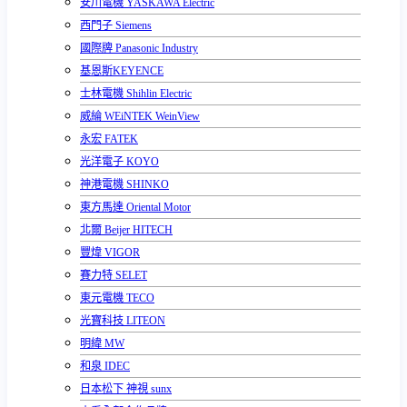
安川電機 YASKAWA Electric
西門子 Siemens
國際牌 Panasonic Industry
基恩斯KEYENCE
士林電機 Shihlin Electric
威綸 WEiNTEK WeinView
永宏 FATEK
光洋電子 KOYO
神港電機 SHINKO
東方馬達 Oriental Motor
北爾 Beijer HITECH
豐煒 VIGOR
賽力特 SELET
東元電機 TECO
光寶科技 LITEON
明緯 MW
和泉 IDEC
日本松下 神視 sunx