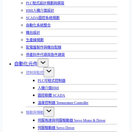
PLC程式設計規劃與撰寫
HMI人機介面設計
SCADA圖控系統規劃
自動化系統整合
機台設計
生產線規劃
配電盤製作與機台配線
停產料件代尋與急件調貨
自動化元件
控制與監控
PLC可程式控制器
人機介面HMI
圖控軟體 SCADA
溫度控制器 Temperature Controller
驅動與傳動
伺服馬達與伺服驅動器 Servo Motor & Driver
伺服驅動器 Servo Driver