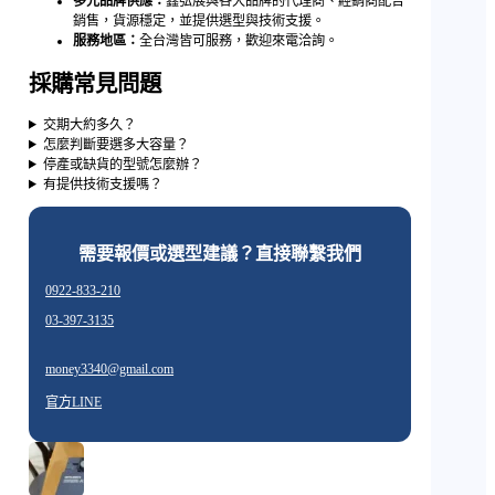
多元品牌供應：
鑫弘展與各大品牌的代理商、經銷商配合
銷售，貨源穩定，並提供選型與技術支援。
服務地區：
全台灣皆可服務，歡迎來電洽詢。
採購常見問題
交期大約多久？
怎麼判斷要選多大容量？
停產或缺貨的型號怎麼辦？
有提供技術支援嗎？
需要報價或選型建議？直接聯繫我們
0922-833-210
03-397-3135
money3340@gmail.com
官方LINE