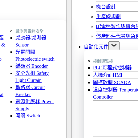
機台設計
生產線規劃
配電盤製作與機台
感測與電控安全
停產料件代尋與急
驅
感應器/感測器
 &
Sensor
自動化元件
光電開關
o
Photoelectric switch
控制與監控
編碼器 Encoder
PLC可程式控制器
安全光柵 Safety
人機介面HMI
Light Curtain
圖控軟體 SCADA
斷路器 Circuit
溫度控制器 Temperatu
al
Breaker
Controller
電源供應器 Power
Supply
開關 Switch