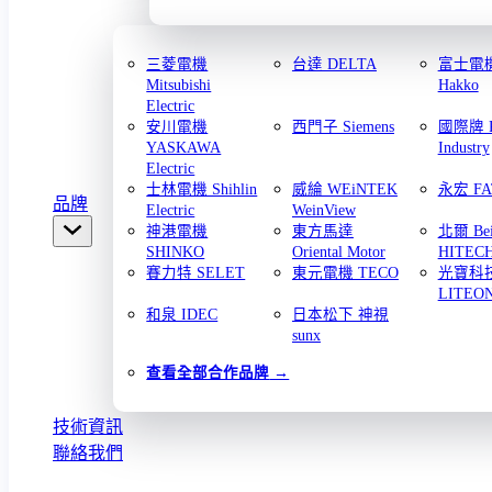
三菱電機
台達 DELTA
富士電機 
Mitsubishi
Hakko
Electric
安川電機
西門子 Siemens
國際牌 Pa
YASKAWA
Industry
Electric
士林電機 Shihlin
威綸 WEiNTEK
永宏 FA
品牌
Electric
WeinView
神港電機
東方馬達
北爾 Bei
SHINKO
Oriental Motor
HITEC
賽力特 SELET
東元電機 TECO
光寶科
LITEO
和泉 IDEC
日本松下 神視
sunx
查看全部合作品牌
技術資訊
聯絡我們