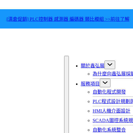
[清倉促銷] PLC控制器 感測器 編碼器 類比模組 >>前往了解
關於鑫弘展
為什麼向鑫弘展採
服務項目
自動化程式開發
PLC程式設計規劃
HMI人機介面設計
SCADA圖控系統
自動化系統整合