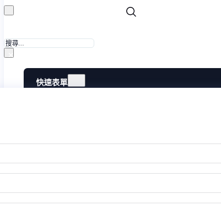
搜
尋
×
快速表單