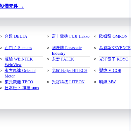
設備元件
台達 DELTA
富士電機 FUJI Hakko
歐姆龍 OMRON
西門子 Siemens
國際牌 Panasonic
基恩斯KEYENCE
Industry
威綸 WEiNTEK
永宏 FATEK
光洋電子 KOYO
WeinView
東方馬達 Oriental
北爾 Beijer HITECH
豐煒 VIGOR
Motor
東元電機 TECO
光寶科技 LITEON
明緯 MW
日本松下 神視 sunx