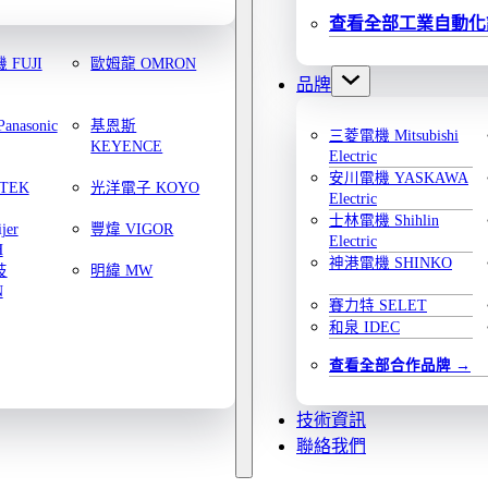
查看全部工業自動化
FUJI
歐姆龍 OMRON
品牌
nasonic
基恩斯
三菱電機 Mitsubishi
KEYENCE
Electric
安川電機 YASKAWA
TEK
光洋電子 KOYO
Electric
士林電機 Shihlin
jer
豐煒 VIGOR
Electric
H
神港電機 SHINKO
技
明緯 MW
N
賽力特 SELET
和泉 IDEC
查看全部合作品牌
技術資訊
聯絡我們