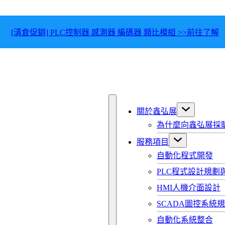
[清倉促銷] PLC控制器 感測器 編碼器 類比模組 >>前往了解
關於鑫弘展
為什麼向鑫弘展採
服務項目
自動化程式開發
PLC程式設計規劃
HMI人機介面設計
SCADA圖控系統
自動化系統整合