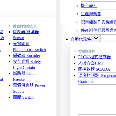
機台設計
生產線規劃
配電盤製作與機台
感測與電控安全
停產料件代尋與急
驅
感應器/感測器
 &
Sensor
自動化元件
光電開關
o
Photoelectric switch
控制與監控
編碼器 Encoder
PLC可程式控制器
安全光柵 Safety
人機介面HMI
Light Curtain
圖控軟體 SCADA
斷路器 Circuit
溫度控制器 Temperatu
al
Breaker
Controller
電源供應器 Power
Supply
開關 Switch