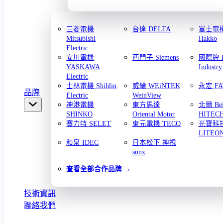
三菱電機
台達 DELTA
富士電機 
Mitsubishi
Hakko
Electric
安川電機
西門子 Siemens
國際牌 Pa
YASKAWA
Industry
Electric
士林電機 Shihlin
威綸 WEiNTEK
永宏 FA
品牌
Electric
WeinView
神港電機
東方馬達
北爾 Bei
SHINKO
Oriental Motor
HITEC
賽力特 SELET
東元電機 TECO
光寶科
LITEO
和泉 IDEC
日本松下 神視
sunx
查看全部合作品牌
技術資訊
聯絡我們