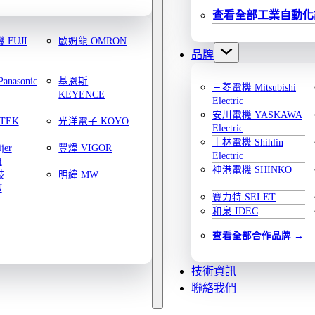
查看全部工業自動化
FUJI
歐姆龍 OMRON
品牌
nasonic
基恩斯
三菱電機 Mitsubishi
KEYENCE
Electric
安川電機 YASKAWA
TEK
光洋電子 KOYO
Electric
士林電機 Shihlin
jer
豐煒 VIGOR
Electric
H
神港電機 SHINKO
技
明緯 MW
N
賽力特 SELET
和泉 IDEC
查看全部合作品牌
技術資訊
聯絡我們