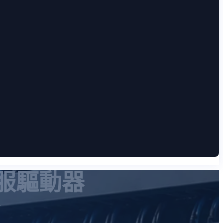
與伺服驅動器
r