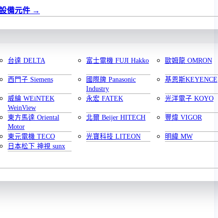
設備元件
台達 DELTA
富士電機 FUJI Hakko
歐姆龍 OMRON
西門子 Siemens
國際牌 Panasonic
基恩斯KEYENCE
Industry
威綸 WEiNTEK
永宏 FATEK
光洋電子 KOYO
WeinView
東方馬達 Oriental
北爾 Beijer HITECH
豐煒 VIGOR
Motor
東元電機 TECO
光寶科技 LITEON
明緯 MW
日本松下 神視 sunx