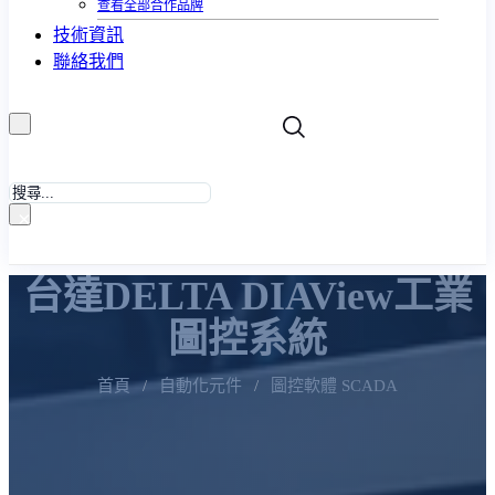
查看全部合作品牌
技術資訊
聯絡我們
搜
尋
×
台達DELTA DIAView工業
圖控系統
首頁
/
自動化元件
/
圖控軟體 SCADA