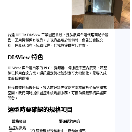
台達 DELTA DIAView 工業圖控系統。鑫弘展與台達代理商配合銷
售，常用機種備有現貨，非現貨品項於報價時一併告知實際交
期；停產品項亦可協助代尋、代找與提供替代方案。
DIAView 特色
DIAView 與台達自家的 PLC、變頻器、伺服產品整合度高，若整
線已採用台達方案，通訊設定與標籤對應可大幅簡化，是導入成
本較低的選擇。
授權依監控點數分級，導入前建議先盤點實際標籤數並預留擴充
空間。我們同時提供圖控系統規劃服務，可協助標籤架構與畫面
開發。
選型時要確認的規格項目
規格項目
要確認的內容
監控點數規
I/O 標籤數與授權級距，需預留擴充