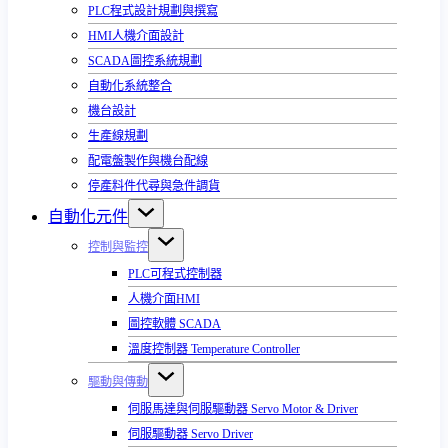
PLC程式設計規劃與撰寫
HMI人機介面設計
SCADA圖控系統規劃
自動化系統整合
機台設計
生產線規劃
配電盤製作與機台配線
停產料件代尋與急件調貨
自動化元件
控制與監控
PLC可程式控制器
人機介面HMI
圖控軟體 SCADA
溫度控制器 Temperature Controller
驅動與傳動
伺服馬達與伺服驅動器 Servo Motor & Driver
伺服驅動器 Servo Driver