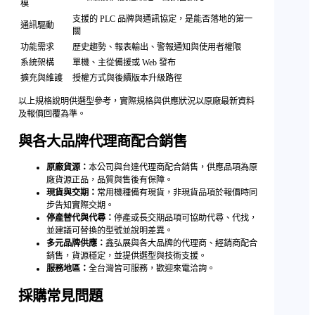
模
支援的 PLC 品牌與通訊協定，是能否落地的第一
通訊驅動
關
功能需求
歷史趨勢、報表輸出、警報通知與使用者權限
系統架構
單機、主從備援或 Web 發布
擴充與維護
授權方式與後續版本升級路徑
以上規格說明供選型參考，實際規格與供應狀況以原廠最新資料
及報價回覆為準。
與各大品牌代理商配合銷售
原廠貨源：
本公司與台達代理商配合銷售，供應品項為原
廠貨源正品，品質與售後有保障。
現貨與交期：
常用機種備有現貨，非現貨品項於報價時同
步告知實際交期。
停產替代與代尋：
停產或長交期品項可協助代尋、代找，
並建議可替換的型號並說明差異。
多元品牌供應：
鑫弘展與各大品牌的代理商、經銷商配合
銷售，貨源穩定，並提供選型與技術支援。
服務地區：
全台灣皆可服務，歡迎來電洽詢。
採購常見問題