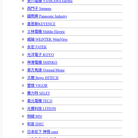
安川電機 YASKAWA Electric
西門子 Siemens
國際牌 Panasonic Industry
基恩斯KEYENCE
士林電機 Shihlin Electric
威綸 WEiNTEK WeinView
永宏 FATEK
光洋電子 KOYO
神港電機 SHINKO
東方馬達 Oriental Motor
北爾 Beijer HITECH
豐煒 VIGOR
賽力特 SELET
東元電機 TECO
光寶科技 LITEON
明緯 MW
和泉 IDEC
日本松下 神視 sunx