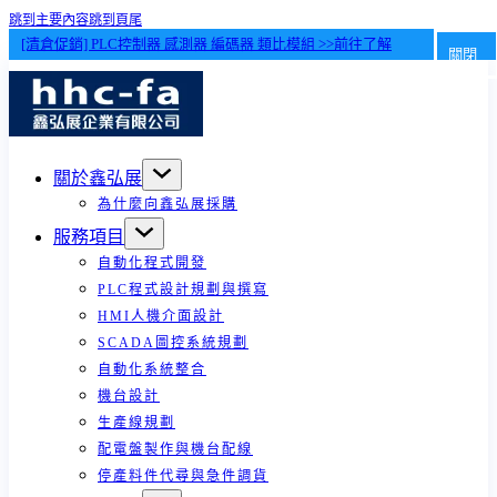
跳到主要內容
跳到頁尾
[清倉促銷] PLC控制器 感測器 編碼器 類比模組 >>前往了解
關閉
關於鑫弘展
為什麼向鑫弘展採購
服務項目
自動化程式開發
PLC程式設計規劃與撰寫
HMI人機介面設計
SCADA圖控系統規劃
自動化系統整合
機台設計
生產線規劃
配電盤製作與機台配線
停產料件代尋與急件調貨