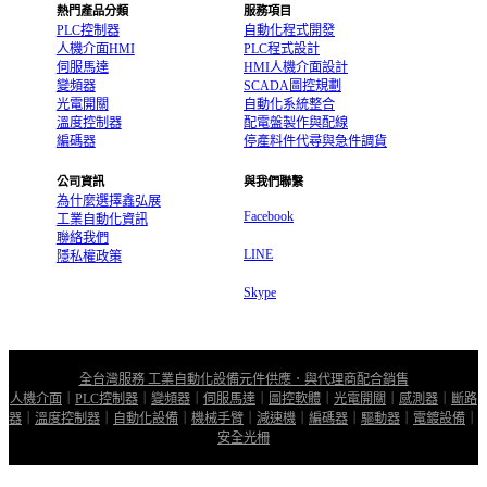
熱門產品分類
服務項目
PLC控制器
自動化程式開發
人機介面HMI
PLC程式設計
伺服馬達
HMI人機介面設計
變頻器
SCADA圖控規劃
光電開關
自動化系統整合
溫度控制器
配電盤製作與配線
編碼器
停產料件代尋與急件調貨
公司資訊
與我們聯繫
為什麼選擇鑫弘展
Facebook
工業自動化資訊
聯絡我們
LINE
隱私權政策
Skype
全台灣服務 工業自動化設備元件供應．與代理商配合銷售
人機介面
｜
PLC控制器
｜
變頻器
｜
伺服馬達
｜
圖控軟體
｜
光電開關
｜
感測器
｜
斷路
器
｜
溫度控制器
｜
自動化設備
｜
機械手臂
｜
減速機
｜
編碼器
｜
驅動器
｜
電鍍設備
｜
安全光柵