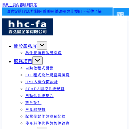
跳到主要內容
跳到頁尾
[清倉促銷] PLC控制器 感測器 編碼器 類比模組 >>前往了解
關閉
關於鑫弘展
為什麼向鑫弘展採購
服務項目
自動化程式開發
PLC程式設計規劃與撰寫
HMI人機介面設計
SCADA圖控系統規劃
自動化系統整合
機台設計
生產線規劃
配電盤製作與機台配線
停產料件代尋與急件調貨