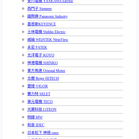
安川電機 YASKAWA Electric
西門子 Siemens
國際牌 Panasonic Industry
基恩斯KEYENCE
士林電機 Shihlin Electric
威綸 WEiNTEK WeinView
永宏 FATEK
光洋電子 KOYO
神港電機 SHINKO
東方馬達 Oriental Motor
北爾 Beijer HITECH
豐煒 VIGOR
賽力特 SELET
東元電機 TECO
光寶科技 LITEON
明緯 MW
和泉 IDEC
日本松下 神視 sunx