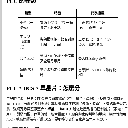
PLC 的種類
類型
特徵
代表機種
小型（一
電源＋CPU＋I/O 一顆
三菱 FX5U、台達
體式）
搞定，數十點
DVP、永宏 FBs
中大型
機架插模組，數百到數
三菱 iQ-R、西門子 S7-
（模組
千點，可冗餘
1500、歐姆龍 NJ
式）
通過 SIL 認證，急停與
安全 PLC
各大廠 Safety 系列
安全迴路專用
運動控制
整合多軸定位與同步控
基恩斯 KV-8000、歐姆龍
NX
型
制
PLC、DCS、單晶片：怎麼分
常見的混淆三兄弟：
PLC
專長離散邏輯控制（機台、產線），反應快、體質耐
操。
DCS
（分散式控制系統）專長連續程序控制（煉油、發電），迴路數千點起
跳、強調冗餘與整廠整合。
單晶片（MCU）
是做進產品裡的控制晶片（家電、車
用），開發門檻高但單價低，適合量產。工廠自動化的判斷很單純：機台等級用
PLC，整廠連續製程考慮 DCS，要把控制做進自家產品才用 MCU。