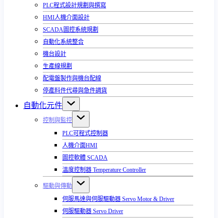
PLC程式設計規劃與撰寫
HMI人機介面設計
SCADA圖控系統規劃
自動化系統整合
機台設計
生產線規劃
配電盤製作與機台配線
停產料件代尋與急件調貨
自動化元件
控制與監控
PLC可程式控制器
人機介面HMI
圖控軟體 SCADA
溫度控制器 Temperature Controller
驅動與傳動
伺服馬達與伺服驅動器 Servo Motor & Driver
伺服驅動器 Servo Driver