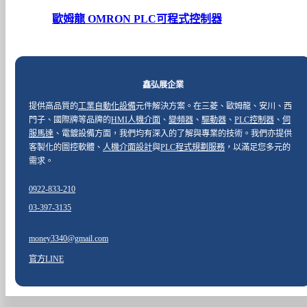
歐姆龍 OMRON PLC可程式控制器
鑫弘展企業
提供高品質的
工業自動化設備
元件解決方案。在三菱、歐姆龍、安川、西
門子、國際牌等品牌的
HMI人機介面
、
變頻器
、
驅動器
、
PLC控制器
、
伺
服馬達
、電鍍設備方面，我們均有深入的了解與專業的技術。我們亦提供
客製化的圖控軟體、
人機介面設計
與
PLC程式規劃服務
，以滿足您多元的
需求。
0922-833-210
03-397-3135
money3340@gmail.com
官方LINE