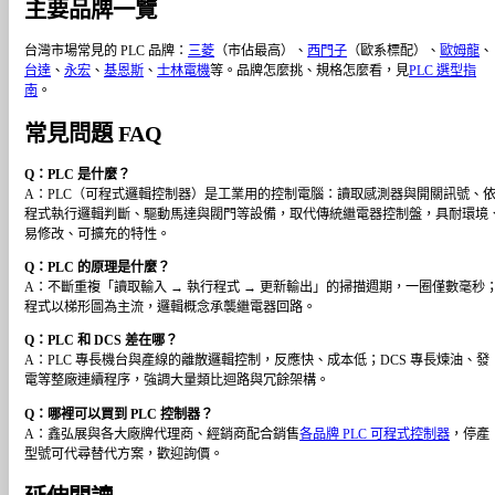
主要品牌一覽
台灣市場常見的 PLC 品牌：
三菱
（市佔最高）、
西門子
（歐系標配）、
歐姆龍
、
台達
、
永宏
、
基恩斯
、
士林電機
等。品牌怎麼挑、規格怎麼看，見
PLC 選型指
南
。
常見問題 FAQ
Q：PLC 是什麼？
A：PLC（可程式邏輯控制器）是工業用的控制電腦：讀取感測器與開關訊號、
程式執行邏輯判斷、驅動馬達與閥門等設備，取代傳統繼電器控制盤，具耐環境
易修改、可擴充的特性。
Q：PLC 的原理是什麼？
A：不斷重複「讀取輸入 → 執行程式 → 更新輸出」的掃描週期，一圈僅數毫秒
程式以梯形圖為主流，邏輯概念承襲繼電器回路。
Q：PLC 和 DCS 差在哪？
A：PLC 專長機台與產線的離散邏輯控制，反應快、成本低；DCS 專長煉油、發
電等整廠連續程序，強調大量類比迴路與冗餘架構。
Q：哪裡可以買到 PLC 控制器？
A：鑫弘展與各大廠牌代理商、經銷商配合銷售
各品牌 PLC 可程式控制器
，停產
型號可代尋替代方案，歡迎詢價。