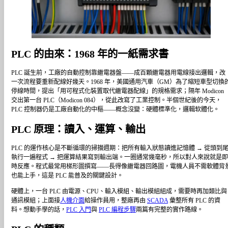
PLC 的由來：1968 年的一紙需求書
PLC 誕生前，工廠的自動控制靠繼電器盤——成百顆繼電器用電線接出邏輯，改
一次流程要重新配線好幾天。1968 年，美國通用汽車（GM）為了縮短車型切換
停線時間，提出「用可程式化裝置取代繼電器配線」的規格需求；隔年 Modicon
交出第一台 PLC（Modicon 084），從此改寫了工業控制。半個世紀後的今天，
PLC 控制器仍是工廠自動化的中樞——概念沒變：硬體標準化，邏輯软體化。
PLC 原理：讀入、運算、輸出
PLC 的運作核心是不斷循環的掃描週期：把所有輸入狀態讀進記憶體 → 從頭到
執行一遍程式 → 把運算結果寫到輸出端。一圈通常幾毫秒，所以對人來說就是
時反應。程式最常用梯形圖撰寫——長得像繼電器回路圖，電機人員不需軟體背
也能上手，這是 PLC 能普及的關鍵設計。
硬體上，一台 PLC 由電源、CPU、輸入模組、輸出模組組成，需要時再加類比與
通訊模組；上面接
人機介面
給操作員用，整廠再由
SCADA
彙整所有 PLC 的資
料。想動手學的話，
PLC 入門
與
PLC 編程步驟
兩篇有完整的實作路線。