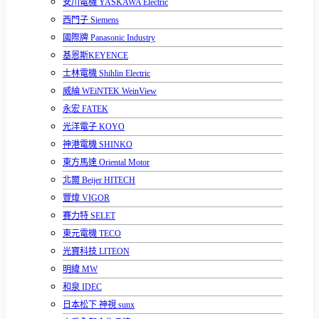
安川電機 YASKAWA Electric
西門子 Siemens
國際牌 Panasonic Industry
基恩斯KEYENCE
士林電機 Shihlin Electric
威綸 WEiNTEK WeinView
永宏 FATEK
光洋電子 KOYO
神港電機 SHINKO
東方馬達 Oriental Motor
北爾 Beijer HITECH
豐煒 VIGOR
賽力特 SELET
東元電機 TECO
光寶科技 LITEON
明緯 MW
和泉 IDEC
日本松下 神視 sunx