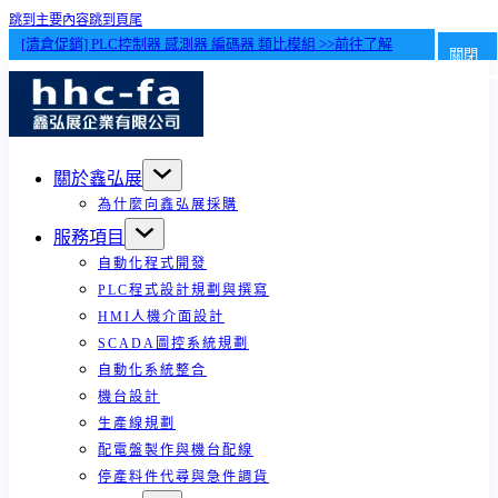
跳到主要內容
跳到頁尾
[清倉促銷] PLC控制器 感測器 編碼器 類比模組 >>前往了解
關閉
關於鑫弘展
為什麼向鑫弘展採購
服務項目
自動化程式開發
PLC程式設計規劃與撰寫
HMI人機介面設計
SCADA圖控系統規劃
自動化系統整合
機台設計
生產線規劃
配電盤製作與機台配線
停產料件代尋與急件調貨