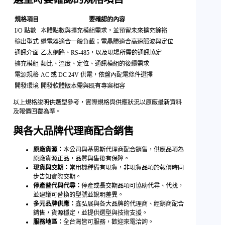
規格項目
要確認的內容
I/O 點數
本體點數與擴充模組需求，並預留未來擴充餘裕
輸出型式
繼電器適合一般負載；電晶體適合高速脈波與定位
通訊介面
乙太網路、RS-485，以及現場所需的通訊協定
擴充模組
類比、溫度、定位、通訊模組的後續需求
電源規格
AC 或 DC 24V 供電，依盤內配電條件選擇
開發環境
開發軟體版本需與既有專案相容
以上規格說明供選型參考，實際規格與供應狀況以原廠最新資料
及報價回覆為準。
與各大品牌代理商配合銷售
原廠貨源：
本公司與基恩斯代理商配合銷售，供應品項為
原廠貨源正品，品質與售後有保障。
現貨與交期：
常用機種備有現貨，非現貨品項於報價時同
步告知實際交期。
停產替代與代尋：
停產或長交期品項可協助代尋、代找，
並建議可替換的型號並說明差異。
多元品牌供應：
鑫弘展與各大品牌的代理商、經銷商配合
銷售，貨源穩定，並提供選型與技術支援。
服務地區：
全台灣皆可服務，歡迎來電洽詢。