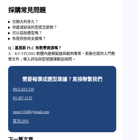
採購常見問題
交期大約多久？
停產或缺貨的型號怎麼辦？
可以協助選型嗎？
有提供技術支援嗎？
Q：基恩斯 PLC 有教學資源嗎？
A：KV STUDIO 軟體內建模擬器與範例專案，原廠也提供入門教
學文件；導入評估與型號選擇歡迎詢問。
需要報價或選型建議？直接聯繫我們
0922-833-210
03-397-3135
money3340@gmail.com
官方LINE
下一篇文章