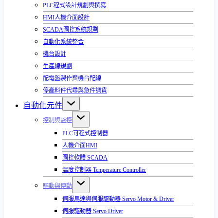
PLC程式設計規劃與撰寫
HMI人機介面設計
SCADA圖控系統規劃
自動化系統整合
機台設計
生產線規劃
配電盤製作與機台配線
停產料件代尋與急件調貨
自動化元件
控制與監控
PLC可程式控制器
人機介面HMI
圖控軟體 SCADA
溫度控制器 Temperature Controller
驅動與傳動
伺服馬達與伺服驅動器 Servo Motor & Driver
伺服驅動器 Servo Driver