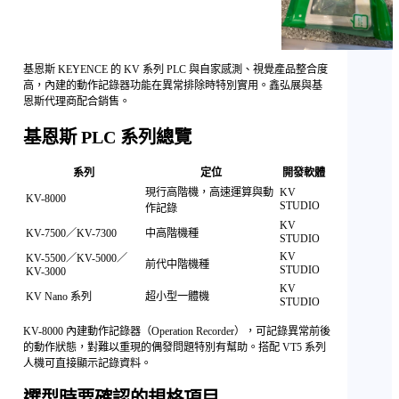
基恩斯 KEYENCE 的 KV 系列 PLC 與自家感測、視覺產品整合度
高，內建的動作記錄器功能在異常排除時特別實用。鑫弘展與基
恩斯代理商配合銷售。
基恩斯 PLC 系列總覽
系列
定位
開發軟體
現行高階機，高速運算與動
KV
KV-8000
STUDIO
作記錄
KV
KV-7500／KV-7300
中高階機種
STUDIO
KV
KV-5500／KV-5000／
前代中階機種
STUDIO
KV-3000
KV
KV Nano 系列
超小型一體機
STUDIO
KV-8000 內建動作記錄器（Operation Recorder），可記錄異常前後
的動作狀態，對難以重現的偶發問題特別有幫助。搭配 VT5 系列
人機可直接顯示記錄資料。
選型時要確認的規格項目