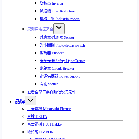
變頻器 Inverter
減速機 Gear Reduction
機械手臂 Industrial robots
感測與電控安全
感應器/感測器 Sensor
光電開關 Photoelectric switch
編碼器 Encoder
安全光柵 Safety Light Curtain
斷路器 Circuit Breaker
電源供應器 Power Supply
開關 Switch
查看全部工業自動化設備元件
品牌
三菱電機 Mitsubishi Electric
台達 DELTA
富士電機 FUJI Hakko
歐姆龍 OMRON