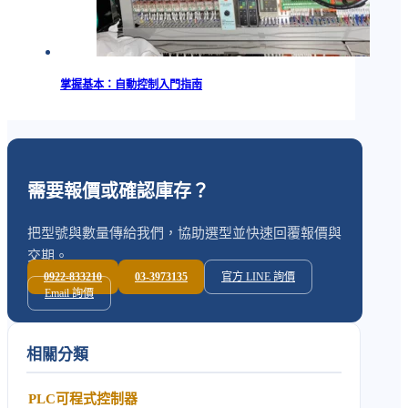
掌握基本：自動控制入門指南
需要報價或確認庫存？
把型號與數量傳給我們，協助選型並快速回覆報價與
交期。
0922-833210
03-3973135
官方 LINE 詢價
Email 詢價
相關分類
PLC可程式控制器