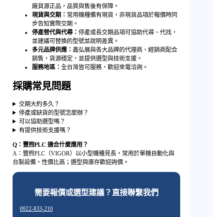
廠貨源正品，品質與售後有保障。
現貨與交期：
常用機種備有現貨，非現貨品項於報價時同
步告知實際交期。
停產替代與代尋：
停產或長交期品項可協助代尋、代找，
並建議可替換的型號並說明差異。
多元品牌供應：
鑫弘展與各大品牌的代理商、經銷商配合
銷售，貨源穩定，並提供選型與技術支援。
服務地區：
全台灣皆可服務，歡迎來電洽詢。
採購常見問題
交期大約多久？
停產或缺貨的型號怎麼辦？
可以協助選型嗎？
有提供技術支援嗎？
Q：豐煦PLC 適合什麼應用？
A：豐煦PLC（VIGOR）以小型機種見長，常用於單機自動化與
台製設備，性價比高；選型與庫存歡迎詢價。
需要報價或選型建議？直接聯繫我們
0922-833-210