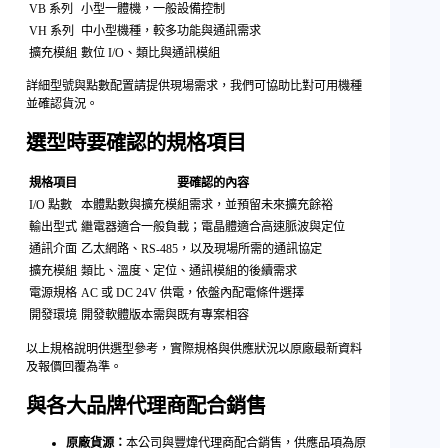
VB 系列
小型一體機，一般設備控制
VH 系列
中小型機種，較多功能與通訊需求
擴充模組
數位 I/O、類比與通訊模組
詳細型號與點數配置請提供現場需求，我們可協助比對可用機種
並確認貨況。
選型時要確認的規格項目
規格項目
要確認的內容
I/O 點數
本體點數與擴充模組需求，並預留未來擴充餘裕
輸出型式
繼電器適合一般負載；電晶體適合高速脈波與定位
通訊介面
乙太網路、RS-485，以及現場所需的通訊協定
擴充模組
類比、溫度、定位、通訊模組的後續需求
電源規格
AC 或 DC 24V 供電，依盤內配電條件選擇
開發環境
開發軟體版本需與既有專案相容
以上規格說明供選型參考，實際規格與供應狀況以原廠最新資料
及報價回覆為準。
與各大品牌代理商配合銷售
原廠貨源：
本公司與豐煒代理商配合銷售，供應品項為原