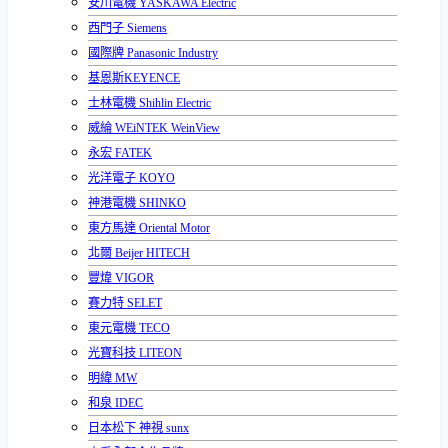
安川電機 YASKAWA Electric
西門子 Siemens
國際牌 Panasonic Industry
基恩斯KEYENCE
士林電機 Shihlin Electric
威綸 WEiNTEK WeinView
永宏 FATEK
光洋電子 KOYO
神港電機 SHINKO
東方馬達 Oriental Motor
北爾 Beijer HITECH
豐煒 VIGOR
賽力特 SELET
東元電機 TECO
光寶科技 LITEON
明緯 MW
和泉 IDEC
日本松下 神視 sunx