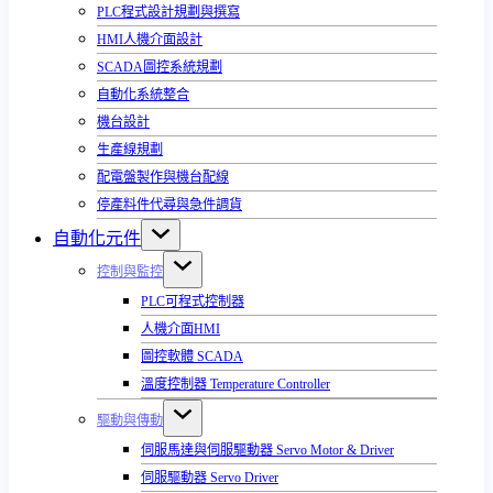
PLC程式設計規劃與撰寫
HMI人機介面設計
SCADA圖控系統規劃
自動化系統整合
機台設計
生產線規劃
配電盤製作與機台配線
停產料件代尋與急件調貨
自動化元件
控制與監控
PLC可程式控制器
人機介面HMI
圖控軟體 SCADA
溫度控制器 Temperature Controller
驅動與傳動
伺服馬達與伺服驅動器 Servo Motor & Driver
伺服驅動器 Servo Driver