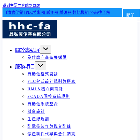
跳到主要內容
跳到頁尾
[清倉促銷] PLC控制器 感測器 編碼器 類比模組 >>前往了解
關閉
關於鑫弘展
為什麼向鑫弘展採購
服務項目
自動化程式開發
PLC程式設計規劃與撰寫
HMI人機介面設計
SCADA圖控系統規劃
自動化系統整合
機台設計
生產線規劃
配電盤製作與機台配線
停產料件代尋與急件調貨