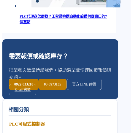
PLC代理商怎麼找？工程師挑選自動化設備供應窗口的7
個重點
需要報價或確認庫存？
把型號與數量傳給我們，協助選型並快速回覆報價與
交期。
0922-833210
03-3973135
官方 LINE 詢價
Email 詢價
相關分類
PLC可程式控制器