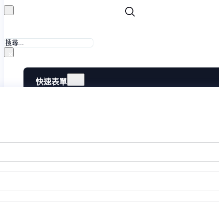
搜
尋
×
快速表單