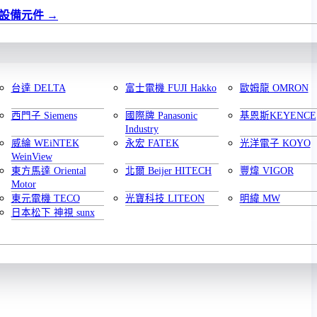
設備元件
台達 DELTA
富士電機 FUJI Hakko
歐姆龍 OMRON
西門子 Siemens
國際牌 Panasonic
基恩斯KEYENCE
Industry
威綸 WEiNTEK
永宏 FATEK
光洋電子 KOYO
WeinView
東方馬達 Oriental
北爾 Beijer HITECH
豐煒 VIGOR
Motor
東元電機 TECO
光寶科技 LITEON
明緯 MW
日本松下 神視 sunx