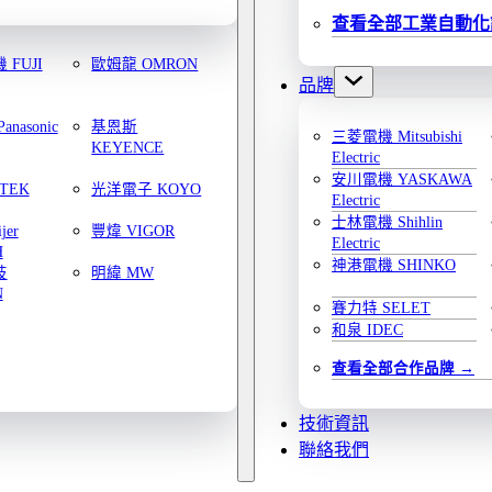
查看全部工業自動化
FUJI
歐姆龍 OMRON
品牌
nasonic
基恩斯
三菱電機 Mitsubishi
KEYENCE
Electric
安川電機 YASKAWA
TEK
光洋電子 KOYO
Electric
士林電機 Shihlin
jer
豐煒 VIGOR
Electric
H
神港電機 SHINKO
技
明緯 MW
N
賽力特 SELET
和泉 IDEC
查看全部合作品牌
技術資訊
聯絡我們