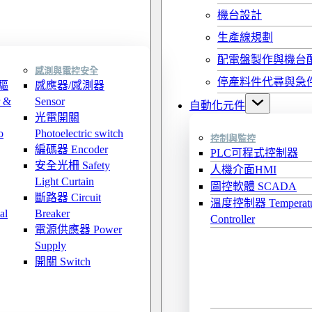
機台設計
生產線規劃
配電盤製作與機台
感測與電控安全
停產料件代尋與急
驅
感應器/感測器
 &
Sensor
自動化元件
光電開關
o
Photoelectric switch
控制與監控
編碼器 Encoder
PLC可程式控制器
安全光柵 Safety
人機介面HMI
Light Curtain
圖控軟體 SCADA
斷路器 Circuit
溫度控制器 Temperatu
al
Breaker
Controller
電源供應器 Power
Supply
開關 Switch