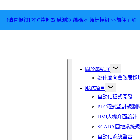
[清倉促銷] PLC控制器 感測器 編碼器 類比模組 >>前往了解
關於鑫弘展
為什麼向鑫弘展採
服務項目
自動化程式開發
PLC程式設計規劃
HMI人機介面設計
SCADA圖控系統
自動化系統整合