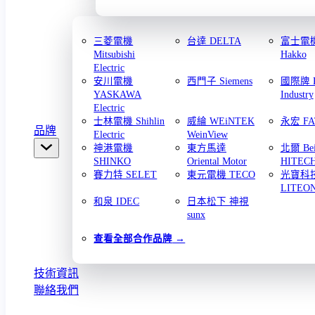
三菱電機
台達 DELTA
富士電機 
Mitsubishi
Hakko
Electric
安川電機
西門子 Siemens
國際牌 Pa
YASKAWA
Industry
Electric
士林電機 Shihlin
威綸 WEiNTEK
永宏 FA
品牌
Electric
WeinView
神港電機
東方馬達
北爾 Bei
SHINKO
Oriental Motor
HITEC
賽力特 SELET
東元電機 TECO
光寶科
LITEO
和泉 IDEC
日本松下 神視
sunx
查看全部合作品牌
技術資訊
聯絡我們