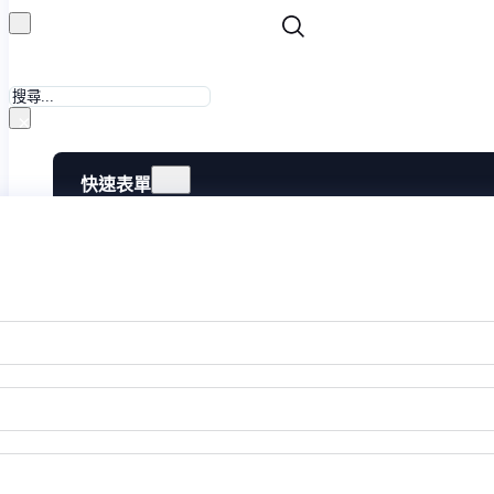
搜
尋
×
快速表單