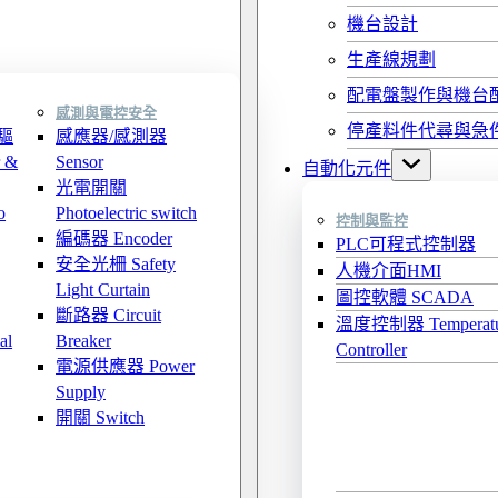
機台設計
生產線規劃
配電盤製作與機台
感測與電控安全
停產料件代尋與急
驅
感應器/感測器
 &
Sensor
自動化元件
光電開關
o
Photoelectric switch
控制與監控
編碼器 Encoder
PLC可程式控制器
安全光柵 Safety
人機介面HMI
Light Curtain
圖控軟體 SCADA
斷路器 Circuit
溫度控制器 Temperatu
al
Breaker
Controller
電源供應器 Power
Supply
開關 Switch