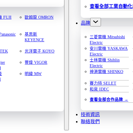
查看全部工業自動化
FUJI
歐姆龍 OMRON
品牌
nasonic
基恩斯
三菱電機 Mitsubishi
KEYENCE
Electric
安川電機 YASKAWA
TEK
光洋電子 KOYO
Electric
士林電機 Shihlin
jer
豐煒 VIGOR
Electric
H
神港電機 SHINKO
技
明緯 MW
N
賽力特 SELET
和泉 IDEC
查看全部合作品牌
技術資訊
聯絡我們