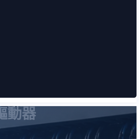
服驅動器
r