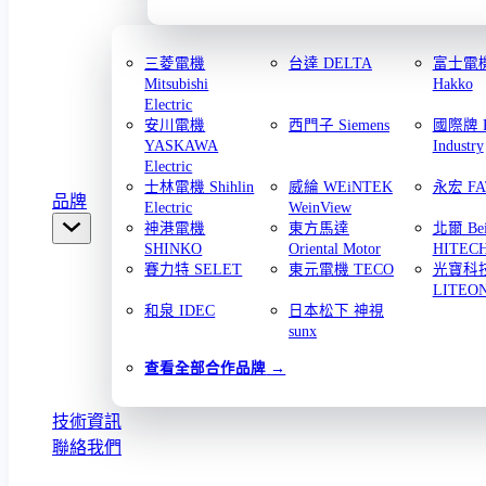
三菱電機
台達 DELTA
富士電機 
Mitsubishi
Hakko
Electric
安川電機
西門子 Siemens
國際牌 Pa
YASKAWA
Industry
Electric
士林電機 Shihlin
威綸 WEiNTEK
永宏 FA
品牌
Electric
WeinView
神港電機
東方馬達
北爾 Bei
SHINKO
Oriental Motor
HITEC
賽力特 SELET
東元電機 TECO
光寶科
LITEO
和泉 IDEC
日本松下 神視
sunx
查看全部合作品牌
技術資訊
聯絡我們