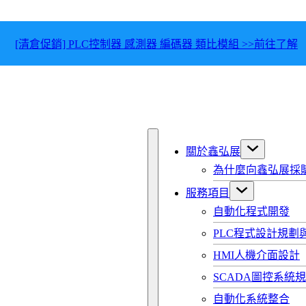
[清倉促銷] PLC控制器 感測器 編碼器 類比模組 >>前往了解
關於鑫弘展
為什麼向鑫弘展採
服務項目
自動化程式開發
PLC程式設計規劃
HMI人機介面設計
SCADA圖控系統
自動化系統整合