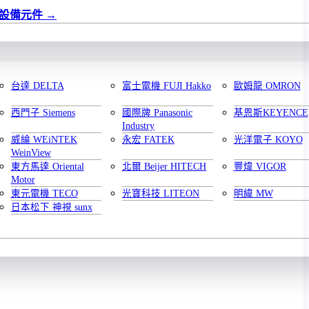
設備元件
台達 DELTA
富士電機 FUJI Hakko
歐姆龍 OMRON
西門子 Siemens
國際牌 Panasonic
基恩斯KEYENCE
Industry
威綸 WEiNTEK
永宏 FATEK
光洋電子 KOYO
WeinView
東方馬達 Oriental
北爾 Beijer HITECH
豐煒 VIGOR
Motor
東元電機 TECO
光寶科技 LITEON
明緯 MW
日本松下 神視 sunx