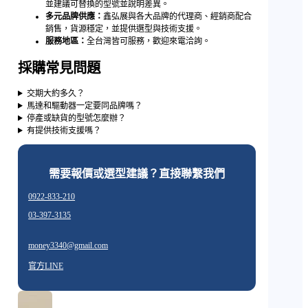
並建議可替換的型號並說明差異。
多元品牌供應：
鑫弘展與各大品牌的代理商、經銷商配合
銷售，貨源穩定，並提供選型與技術支援。
服務地區：
全台灣皆可服務，歡迎來電洽詢。
採購常見問題
交期大約多久？
馬達和驅動器一定要同品牌嗎？
停產或缺貨的型號怎麼辦？
有提供技術支援嗎？
需要報價或選型建議？直接聯繫我們
0922-833-210
03-397-3135
money3340@gmail.com
官方LINE