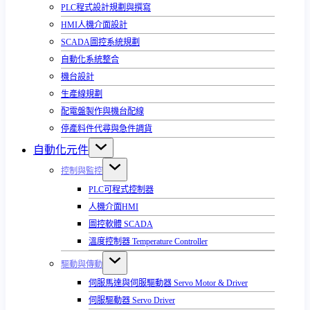
PLC程式設計規劃與撰寫
HMI人機介面設計
SCADA圖控系統規劃
自動化系統整合
機台設計
生產線規劃
配電盤製作與機台配線
停產料件代尋與急件調貨
自動化元件
控制與監控
PLC可程式控制器
人機介面HMI
圖控軟體 SCADA
溫度控制器 Temperature Controller
驅動與傳動
伺服馬達與伺服驅動器 Servo Motor & Driver
伺服驅動器 Servo Driver