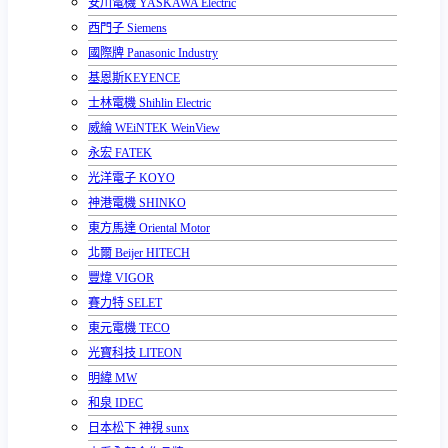
安川電機 YASKAWA Electric
西門子 Siemens
國際牌 Panasonic Industry
基恩斯KEYENCE
士林電機 Shihlin Electric
威綸 WEiNTEK WeinView
永宏 FATEK
光洋電子 KOYO
神港電機 SHINKO
東方馬達 Oriental Motor
北爾 Beijer HITECH
豐煒 VIGOR
賽力特 SELET
東元電機 TECO
光寶科技 LITEON
明緯 MW
和泉 IDEC
日本松下 神視 sunx