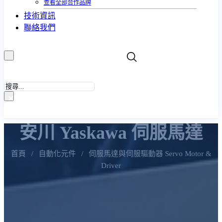
查看全部合作品牌
技術資訊
聯絡我們
搜
尋
×
安川 Yaskawa 伺服馬達
首頁
/
自動化元件
/
伺服馬達與伺服驅動器 Servo Motor &
Driver