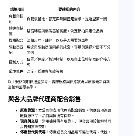
規格項目
要確認的內容
負載與扭
負載慣量比、額定與瞬間扭矩需求，是選型第一關
矩
轉速與精
最高轉速與編碼器解析度，決定節拍與定位品質
度
機構配合
法蘭尺寸、軸徑，以及是否需要煞車型
驅動器匹
馬達與驅動器須同系列成套，容量與通訊介面不可分
配
開選
位置／速度／轉矩控制，以及與上位控制器的介接方
控制方式
式
環境條件
溫度、粉塵與防護等級
以上規格說明供選型參考，實際規格與供應狀況以原廠最新資料
及報價回覆為準。
與各大品牌代理商配合銷售
原廠貨源：
本公司與安川代理商配合銷售，供應品項為原
廠貨源正品，品質與售後有保障。
現貨與交期：
常用機種備有現貨，非現貨品項於報價時同
步告知實際交期。
停產替代與代尋：
停產或長交期品項可協助代尋、代找，