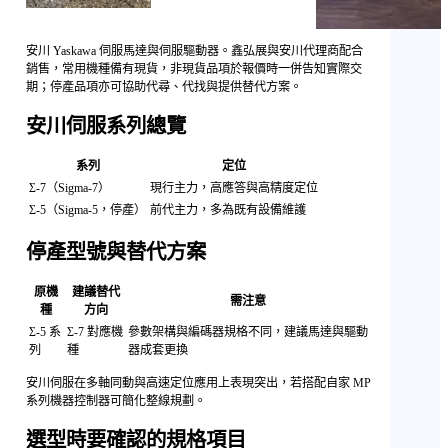
安川 Yaskawa 伺服馬達與伺服驅動器。鑫弘展與安川代理商配合
銷售，常用機種備有現貨，非現貨品項於報價時一併告知實際交
期；停產品項亦可協助代尋、代找與提供替代方案。
安川伺服系列總覽
系列
定位
Σ-7（Sigma-7）
現行主力，高應答與高精度定位
Σ-5（Sigma-5，停產）
前代主力，多為既有設備維護
停產型號與替代方案
原機
建議替代
需注意
種
方向
Σ-5 系
Σ-7 對應機
參數架構與編碼器規格不同，建議馬達與驅動
列
種
器成套更換
安川伺服在多軸同動與高速定位應用上表現突出，若搭配自家 MP
系列機器控制器可簡化整線規劃。
選型時要確認的規格項目