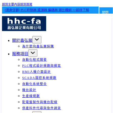
跳到主要內容
跳到頁尾
[清倉促銷] PLC控制器 感測器 編碼器 類比模組 >>前往了解
關閉
關於鑫弘展
為什麼向鑫弘展採購
服務項目
自動化程式開發
PLC程式設計規劃與撰寫
HMI人機介面設計
SCADA圖控系統規劃
自動化系統整合
機台設計
生產線規劃
配電盤製作與機台配線
停產料件代尋與急件調貨