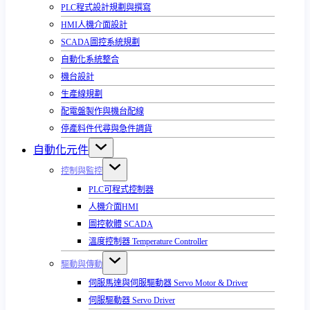
PLC程式設計規劃與撰寫
HMI人機介面設計
SCADA圖控系統規劃
自動化系統整合
機台設計
生產線規劃
配電盤製作與機台配線
停產料件代尋與急件調貨
自動化元件
控制與監控
PLC可程式控制器
人機介面HMI
圖控軟體 SCADA
溫度控制器 Temperature Controller
驅動與傳動
伺服馬達與伺服驅動器 Servo Motor & Driver
伺服驅動器 Servo Driver