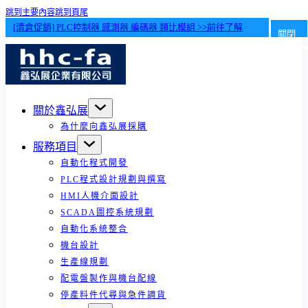
跳到主要內容
跳到頁尾
[清倉促銷] PLC控制器 感測器 編碼器 類比模組 >>前往了解
關閉
關於鑫弘展
為什麼向鑫弘展採購
服務項目
自動化程式開發
PLC程式設計規劃與撰寫
HMI人機介面設計
SCADA圖控系統規劃
自動化系統整合
機台設計
生產線規劃
配電盤製作與機台配線
停產料件代尋與急件調貨