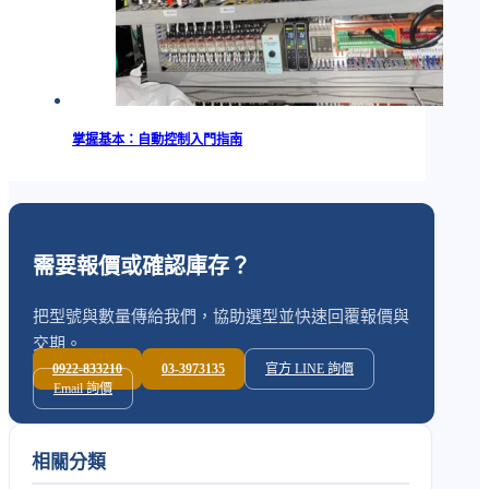
掌握基本：自動控制入門指南
需要報價或確認庫存？
把型號與數量傳給我們，協助選型並快速回覆報價與
交期。
0922-833210
03-3973135
官方 LINE 詢價
Email 詢價
相關分類