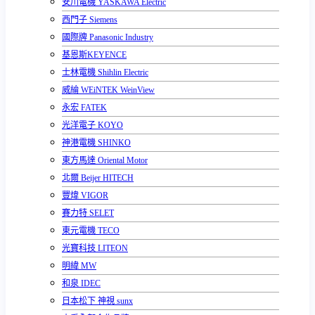
安川電機 YASKAWA Electric
西門子 Siemens
國際牌 Panasonic Industry
基恩斯KEYENCE
士林電機 Shihlin Electric
威綸 WEiNTEK WeinView
永宏 FATEK
光洋電子 KOYO
神港電機 SHINKO
東方馬達 Oriental Motor
北爾 Beijer HITECH
豐煒 VIGOR
賽力特 SELET
東元電機 TECO
光寶科技 LITEON
明緯 MW
和泉 IDEC
日本松下 神視 sunx