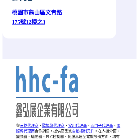
桃園市龜山區文青路
175號12樓之3
與
三菱代理商
、
歐姆龍代理商
、
安川代理商
、
西門子代理商
、
國
際牌代理商
合作銷售，提供高品質
自動控制元件
。在人機介面、
變頻器、驅動器、PLC控制器、伺服馬達至電鍍設備方面，均有