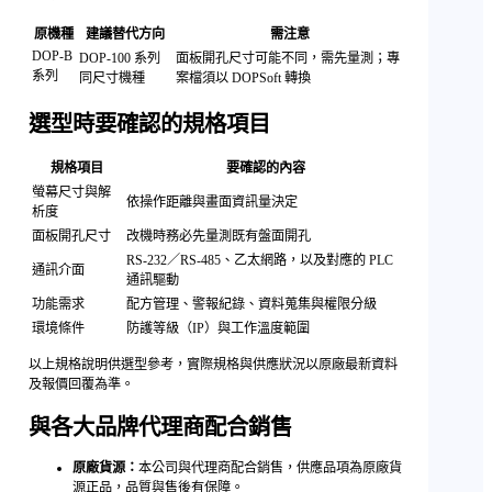
原機種
建議替代方向
需注意
DOP-B
DOP-100 系列
面板開孔尺寸可能不同，需先量測；專
系列
同尺寸機種
案檔須以 DOPSoft 轉換
選型時要確認的規格項目
規格項目
要確認的內容
螢幕尺寸與解
依操作距離與畫面資訊量決定
析度
面板開孔尺寸
改機時務必先量測既有盤面開孔
RS-232／RS-485、乙太網路，以及對應的 PLC
通訊介面
通訊驅動
功能需求
配方管理、警報紀錄、資料蒐集與權限分級
環境條件
防護等級（IP）與工作溫度範圍
以上規格說明供選型參考，實際規格與供應狀況以原廠最新資料
及報價回覆為準。
與各大品牌代理商配合銷售
原廠貨源：
本公司與代理商配合銷售，供應品項為原廠貨
源正品，品質與售後有保障。