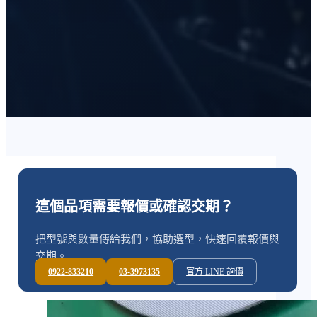
這個品項需要報價或確認交期？
把型號與數量傳給我們，協助選型，快速回覆報價與
交期。
0922-833210
03-3973135
官方 LINE 詢價