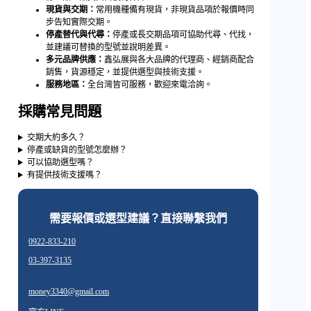
現貨與交期：
常用機種備有現貨，非現貨品項於報價時同
步告知實際交期。
停產替代與代尋：
停產或長交期品項可協助代尋、代找，
並建議可替換的型號並說明差異。
多元品牌供應：
鑫弘展與各大品牌的代理商、經銷商配合
銷售，貨源穩定，並提供選型與技術支援。
服務地區：
全台灣皆可服務，歡迎來電洽詢。
採購常見問題
交期大約多久？
停產或缺貨的型號怎麼辦？
可以協助選型嗎？
有提供技術支援嗎？
需要報價或選型建議？直接聯繫我們
0922-833-210
03-397-3135
money3340@gmail.com