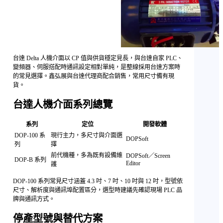
台達 Delta 人機介面以 CP 值與供貨穩定見長，與台達自家 PLC、
變頻器、伺服搭配時通訊設定相對單純，是整線採用台達方案時
的常見選擇。鑫弘展與台達代理商配合銷售，常用尺寸備有現
貨。
台達人機介面系列總覽
系列
定位
開發軟體
DOP-100 系
現行主力，多尺寸與介面選
DOPSoft
列
擇
前代機種，多為既有設備維
DOPSoft／Screen
DOP-B 系列
Editor
護
DOP-100 系列常見尺寸涵蓋 4.3 吋、7 吋、10 吋與 12 吋，型號依
尺寸、解析度與通訊埠配置區分，選型時建議先確認現場 PLC 品
牌與通訊方式。
停產型號與替代方案