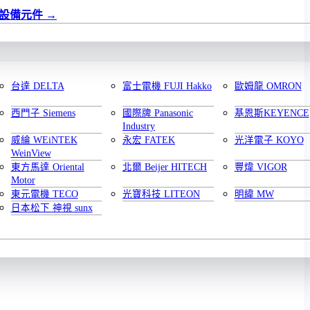
設備元件
台達 DELTA
富士電機 FUJI Hakko
歐姆龍 OMRON
西門子 Siemens
國際牌 Panasonic
基恩斯KEYENCE
Industry
威綸 WEiNTEK
永宏 FATEK
光洋電子 KOYO
WeinView
東方馬達 Oriental
北爾 Beijer HITECH
豐煒 VIGOR
Motor
東元電機 TECO
光寶科技 LITEON
明緯 MW
日本松下 神視 sunx