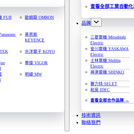
查看全部工業自動化
FUJI
歐姆龍 OMRON
品牌
nasonic
基恩斯
三菱電機 Mitsubishi
KEYENCE
Electric
安川電機 YASKAWA
TEK
光洋電子 KOYO
Electric
士林電機 Shihlin
jer
豐煒 VIGOR
Electric
H
神港電機 SHINKO
技
明緯 MW
N
賽力特 SELET
和泉 IDEC
查看全部合作品牌
技術資訊
聯絡我們