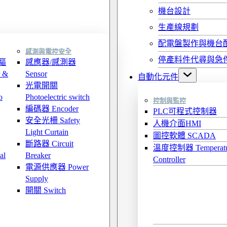
機台設計
生產線規劃
配電盤製作與機台
感測與電控安全
停產料件代尋與急
驅
感應器/感測器
 &
Sensor
自動化元件
光電開關
o
Photoelectric switch
控制與監控
編碼器 Encoder
PLC可程式控制器
安全光柵 Safety
人機介面HMI
Light Curtain
圖控軟體 SCADA
斷路器 Circuit
溫度控制器 Temperatu
al
Breaker
Controller
電源供應器 Power
Supply
開關 Switch