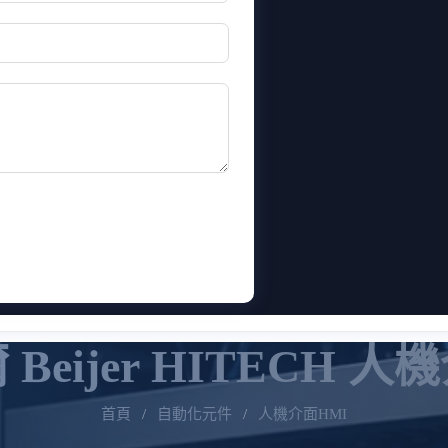
 Beijer HITECH 人
首頁
/
自動化元件
/
人機介面HMI