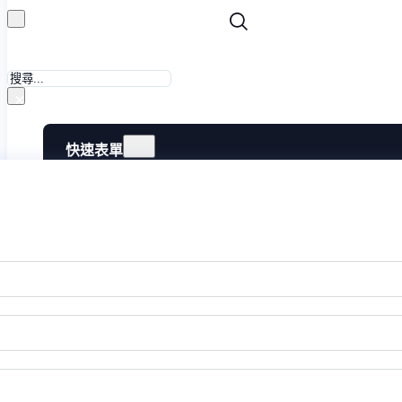
搜
尋
×
快速表單