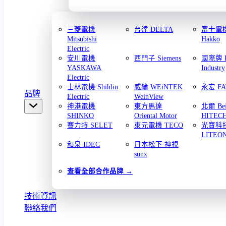
三菱電機
台達 DELTA
富士電機 
Mitsubishi
Hakko
Electric
安川電機
西門子 Siemens
國際牌 Pa
YASKAWA
Industry
Electric
士林電機 Shihlin
威綸 WEiNTEK
永宏 FA
品牌
Electric
WeinView
神港電機
東方馬達
北爾 Bei
SHINKO
Oriental Motor
HITEC
賽力特 SELET
東元電機 TECO
光寶科
LITEO
和泉 IDEC
日本松下 神視
sunx
查看全部合作品牌
技術資訊
聯絡我們