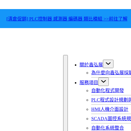
[清倉促銷] PLC控制器 感測器 編碼器 類比模組 >>前往了解
關於鑫弘展
為什麼向鑫弘展採
服務項目
自動化程式開發
PLC程式設計規劃
HMI人機介面設計
SCADA圖控系統
自動化系統整合