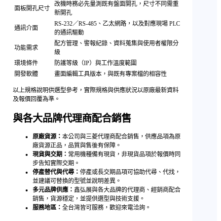
改機時務必先量測既有盤面開孔，尺寸不同需重
面板開孔尺寸
新開孔
RS-232／RS-485、乙太網路，以及對應現場 PLC
通訊介面
的通訊驅動
配方管理、警報紀錄、資料蒐集與使用者權限分
功能需求
級
環境條件
防護等級（IP）與工作溫度範圍
開發軟體
畫面編輯工具版本，與既有專案檔的相容性
以上規格說明供選型參考，實際規格與供應狀況以原廠最新資料
及報價回覆為準。
與各大品牌代理商配合銷售
原廠貨源：
本公司與三菱代理商配合銷售，供應品項為原
廠貨源正品，品質與售後有保障。
現貨與交期：
常用機種備有現貨，非現貨品項於報價時同
步告知實際交期。
停產替代與代尋：
停產或長交期品項可協助代尋、代找，
並建議可替換的型號並說明差異。
多元品牌供應：
鑫弘展與各大品牌的代理商、經銷商配合
銷售，貨源穩定，並提供選型與技術支援。
服務地區：
全台灣皆可服務，歡迎來電洽詢。