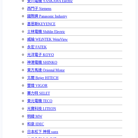
安川電機 YASKAWA Electric
西門子 Siemens
國際牌 Panasonic Industry
基恩斯KEYENCE
士林電機 Shihlin Electric
威綸 WEiNTEK WeinView
永宏 FATEK
光洋電子 KOYO
神港電機 SHINKO
東方馬達 Oriental Motor
北爾 Beijer HITECH
豐煒 VIGOR
賽力特 SELET
東元電機 TECO
光寶科技 LITEON
明緯 MW
和泉 IDEC
日本松下 神視 sunx