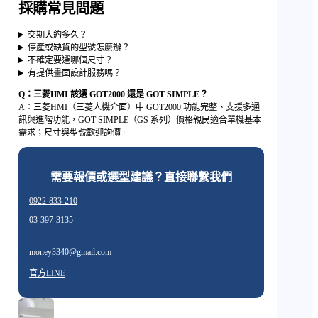
採購常見問題
交期大約多久？
停產或缺貨的型號怎麼辦？
不確定要選哪個尺寸？
有提供畫面設計服務嗎？
Q：三菱HMI 該選 GOT2000 還是 GOT SIMPLE？
A：三菱HMI（三菱人機介面）中 GOT2000 功能完整、支援多通
訊與進階功能，GOT SIMPLE（GS 系列）價格親民適合單機基本
需求；尺寸與型號歡迎詢價。
需要報價或選型建議？直接聯繫我們
0922-833-210
03-397-3135
money3340@gmail.com
官方LINE