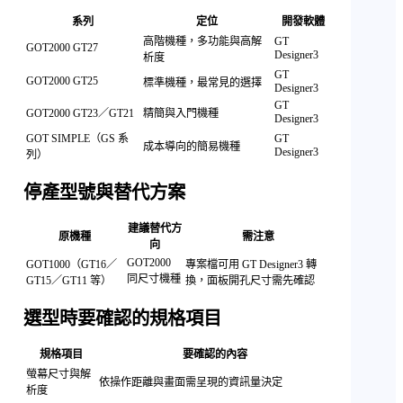
系列
定位
開發軟體
高階機種，多功能與高解
GT
GOT2000 GT27
Designer3
析度
GT
GOT2000 GT25
標準機種，最常見的選擇
Designer3
GT
GOT2000 GT23／GT21
精簡與入門機種
Designer3
GOT SIMPLE（GS 系
GT
成本導向的簡易機種
Designer3
列）
停產型號與替代方案
建議替代方
原機種
需注意
向
GOT2000
GOT1000（GT16／
專案檔可用 GT Designer3 轉
同尺寸機種
GT15／GT11 等）
換，面板開孔尺寸需先確認
選型時要確認的規格項目
規格項目
要確認的內容
螢幕尺寸與解
依操作距離與畫面需呈現的資訊量決定
析度