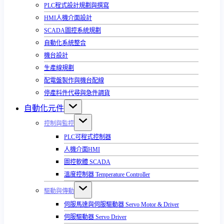
PLC程式設計規劃與撰寫
HMI人機介面設計
SCADA圖控系統規劃
自動化系統整合
機台設計
生產線規劃
配電盤製作與機台配線
停產料件代尋與急件調貨
自動化元件
控制與監控
PLC可程式控制器
人機介面HMI
圖控軟體 SCADA
溫度控制器 Temperature Controller
驅動與傳動
伺服馬達與伺服驅動器 Servo Motor & Driver
伺服驅動器 Servo Driver