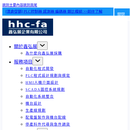
跳到主要內容
跳到頁尾
[清倉促銷] PLC控制器 感測器 編碼器 類比模組 >>前往了解
關閉
關於鑫弘展
為什麼向鑫弘展採購
服務項目
自動化程式開發
PLC程式設計規劃與撰寫
HMI人機介面設計
SCADA圖控系統規劃
自動化系統整合
機台設計
生產線規劃
配電盤製作與機台配線
停產料件代尋與急件調貨