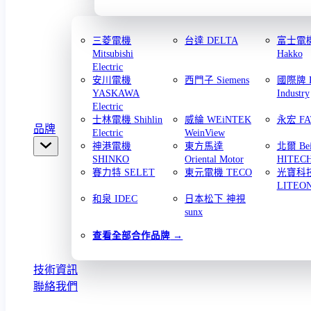
三菱電機
台達 DELTA
富士電機 
Mitsubishi
Hakko
Electric
安川電機
西門子 Siemens
國際牌 Pa
YASKAWA
Industry
Electric
士林電機 Shihlin
威綸 WEiNTEK
永宏 FA
品牌
Electric
WeinView
神港電機
東方馬達
北爾 Bei
SHINKO
Oriental Motor
HITEC
賽力特 SELET
東元電機 TECO
光寶科
LITEO
和泉 IDEC
日本松下 神視
sunx
查看全部合作品牌
技術資訊
聯絡我們