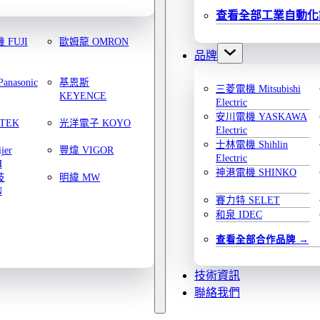
查看全部工業自動化
FUJI
歐姆龍 OMRON
品牌
nasonic
基恩斯
三菱電機 Mitsubishi
KEYENCE
Electric
安川電機 YASKAWA
TEK
光洋電子 KOYO
Electric
士林電機 Shihlin
jer
豐煒 VIGOR
Electric
H
神港電機 SHINKO
技
明緯 MW
N
賽力特 SELET
和泉 IDEC
查看全部合作品牌
技術資訊
聯絡我們