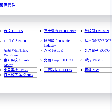
設備元件
台達 DELTA
富士電機 FUJI Hakko
歐姆龍 OMRON
西門子 Siemens
國際牌 Panasonic
基恩斯KEYENCE
Industry
威綸 WEiNTEK
永宏 FATEK
光洋電子 KOYO
WeinView
東方馬達 Oriental
北爾 Beijer HITECH
豐煒 VIGOR
Motor
東元電機 TECO
光寶科技 LITEON
明緯 MW
日本松下 神視 sunx