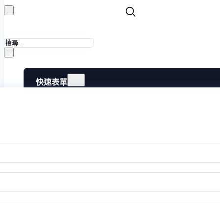
搜
尋
×
快速表單