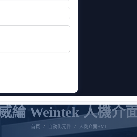
威綸 Weintek 人機介
首頁
/
自動化元件
/
人機介面HMI