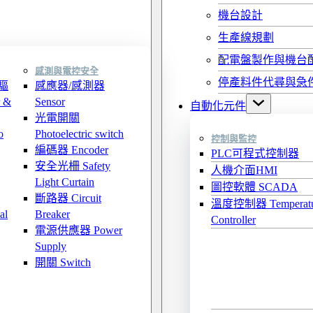
機台設計
生產線規劃
配電盤製作與機台
感測與電控安全
停產料件代尋與急
驅
感應器/感測器
 &
Sensor
自動化元件
光電開關
o
Photoelectric switch
控制與監控
編碼器 Encoder
PLC可程式控制器
安全光柵 Safety
人機介面HMI
Light Curtain
圖控軟體 SCADA
斷路器 Circuit
溫度控制器 Temperatu
al
Breaker
Controller
電源供應器 Power
Supply
開關 Switch