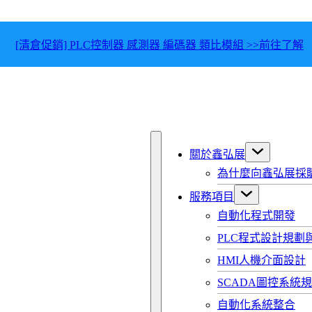
[清倉促銷] PLC控制器 感測器 編碼器 類比模組 >>前往了解
關於鑫弘展
為什麼向鑫弘展採
服務項目
自動化程式開發
PLC程式設計規劃
HMI人機介面設計
SCADA圖控系統
自動化系統整合