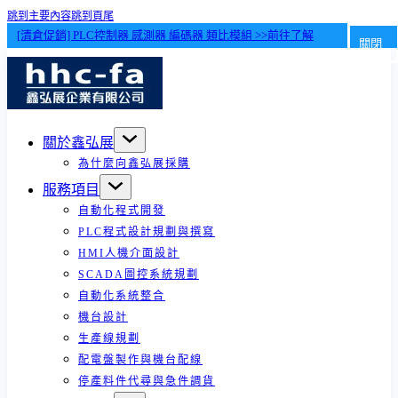
跳到主要內容
跳到頁尾
[清倉促銷] PLC控制器 感測器 編碼器 類比模組 >>前往了解
關閉
關於鑫弘展
為什麼向鑫弘展採購
服務項目
自動化程式開發
PLC程式設計規劃與撰寫
HMI人機介面設計
SCADA圖控系統規劃
自動化系統整合
機台設計
生產線規劃
配電盤製作與機台配線
停產料件代尋與急件調貨