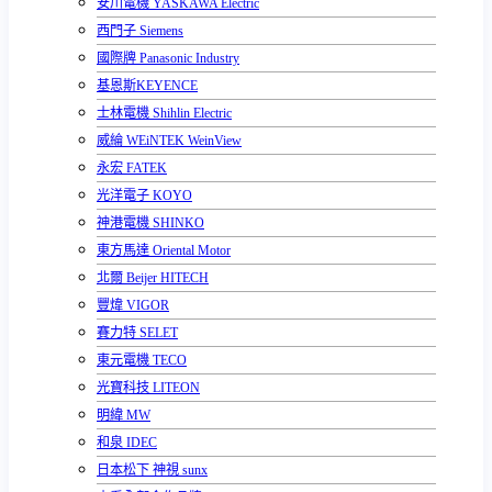
安川電機 YASKAWA Electric
西門子 Siemens
國際牌 Panasonic Industry
基恩斯KEYENCE
士林電機 Shihlin Electric
威綸 WEiNTEK WeinView
永宏 FATEK
光洋電子 KOYO
神港電機 SHINKO
東方馬達 Oriental Motor
北爾 Beijer HITECH
豐煒 VIGOR
賽力特 SELET
東元電機 TECO
光寶科技 LITEON
明緯 MW
和泉 IDEC
日本松下 神視 sunx