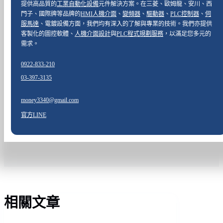
提供高品質的
工業自動化設備
元件解決方案。在三菱、歐姆龍、安川、西
門子、國際牌等品牌的
HMI人機介面
、
變頻器
、
驅動器
、
PLC控制器
、
伺
服馬達
、電鍍設備方面，我們均有深入的了解與專業的技術。我們亦提供
客製化的圖控軟體、
人機介面設計
與
PLC程式規劃服務
，以滿足您多元的
需求。
0922-833-210
03-397-3135
money3340@gmail.com
官方LINE
相關文章