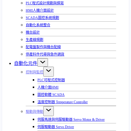
PLC程式設計規劃與撰寫
HMI人機介面設計
SCADA圖控系統規劃
自動化系統整合
機台設計
生產線規劃
配電盤製作與機台配線
停產料件代尋與急件調貨
自動化元件
控制與監控
PLC可程式控制器
人機介面HMI
圖控軟體 SCADA
溫度控制器 Temperature Controller
驅動與傳動
伺服馬達與伺服驅動器 Servo Motor & Driver
伺服驅動器 Servo Driver