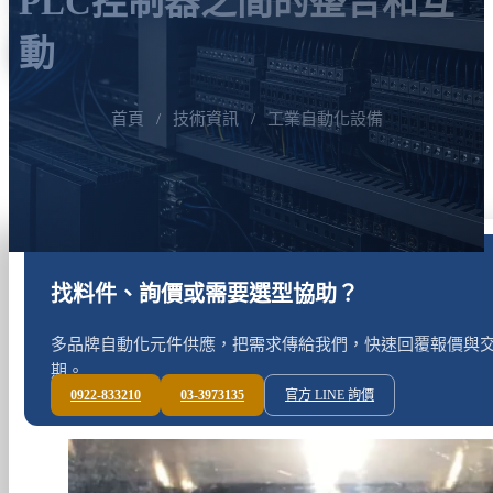
PLC控制器之間的整合和互
動
首頁
/
技術資訊
/
工業自動化設備
找料件、詢價或需要選型協助？
多品牌自動化元件供應，把需求傳給我們，快速回覆報價與
期。
0922-833210
03-3973135
官方 LINE 詢價