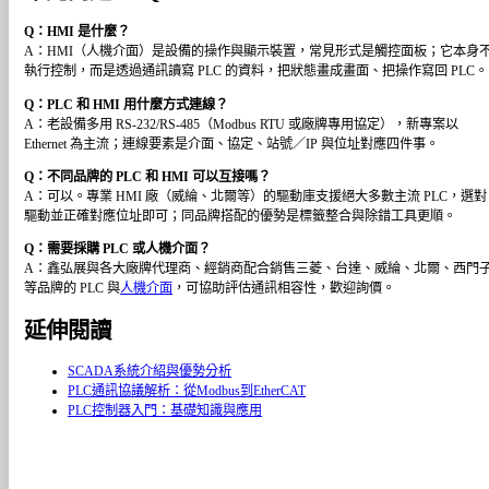
Q：HMI 是什麼？
A：HMI（人機介面）是設備的操作與顯示裝置，常見形式是觸控面板；它本身
執行控制，而是透過通訊讀寫 PLC 的資料，把狀態畫成畫面、把操作寫回 PLC。
Q：PLC 和 HMI 用什麼方式連線？
A：老設備多用 RS-232/RS-485（Modbus RTU 或廠牌專用協定），新專案以
Ethernet 為主流；連線要素是介面、協定、站號／IP 與位址對應四件事。
Q：不同品牌的 PLC 和 HMI 可以互接嗎？
A：可以。專業 HMI 廠（威綸、北爾等）的驅動庫支援絕大多數主流 PLC，選對
驅動並正確對應位址即可；同品牌搭配的優勢是標籤整合與除錯工具更順。
Q：需要採購 PLC 或人機介面？
A：鑫弘展與各大廠牌代理商、經銷商配合銷售三菱、台達、威綸、北爾、西門
等品牌的 PLC 與
人機介面
，可協助評估通訊相容性，歡迎詢價。
延伸閱讀
SCADA系統介紹與優勢分析
PLC通訊協議解析：從Modbus到EtherCAT
PLC控制器入門：基礎知識與應用