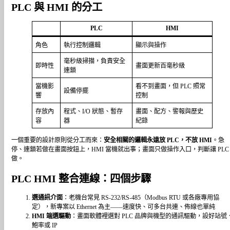
PLC 與 HMI 的分工
PLC
HMI
角色
執行控制邏輯
顯示與操作
毫秒級掃描，負責安全
即時性
畫面更新百毫秒級
連鎖
當機影
看不到畫面，但 PLC 照常
設備停擺
響
控制
存放內
程式、I/O 狀態、暫存
畫面、配方、警報與歷史
容
器
紀錄
一個重要的設計原則從分工而來：
安全相關的邏輯永遠放 PLC，不放 HMI
。急
停、連鎖若做在畫面按鈕上，HMI 當機就出事；畫面只做操作入口，判斷讓 PLC
做。
PLC HMI 整合連線：四個步驟
選通訊介面
：老機台常見 RS-232/RS-485（Modbus RTU 或各廠專用協
定），新專案以 Ethernet 為主——速度快、可多台共連、佈線也單純
HMI 端選驅動
：畫面軟體裡選對 PLC 品牌與機型的通訊驅動，設好站號
鮑率或 IP