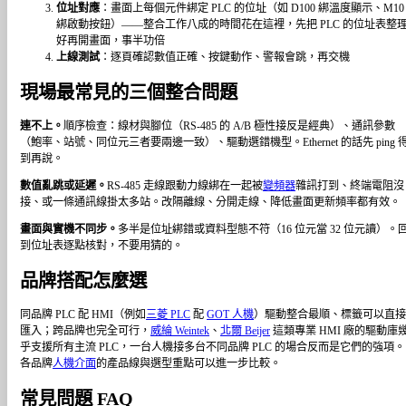
位址對應
：畫面上每個元件綁定 PLC 的位址（如 D100 綁溫度顯示、M10
綁啟動按鈕）——整合工作八成的時間花在這裡，先把 PLC 的位址表整
好再開畫面，事半功倍
上線測試
：逐頁確認數值正確、按鍵動作、警報會跳，再交機
現場最常見的三個整合問題
連不上。
順序檢查：線材與腳位（RS-485 的 A/B 極性接反是經典）、通訊參數
（鮑率、站號、同位元三者要兩邊一致）、驅動選錯機型。Ethernet 的話先 ping 
到再說。
數值亂跳或延遲。
RS-485 走線跟動力線綁在一起被
變頻器
雜訊打到、終端電阻沒
接、或一條通訊線掛太多站。改隔離線、分開走線、降低畫面更新頻率都有效。
畫面與實機不同步。
多半是位址綁錯或資料型態不符（16 位元當 32 位元讀）。
到位址表逐點核對，不要用猜的。
品牌搭配怎麼選
同品牌 PLC 配 HMI（例如
三菱 PLC
配
GOT 人機
）驅動整合最順、標籤可以直
匯入；跨品牌也完全可行，
威綸 Weintek
、
北爾 Beijer
這類專業 HMI 廠的驅動庫
乎支援所有主流 PLC，一台人機接多台不同品牌 PLC 的場合反而是它們的強項。
各品牌
人機介面
的產品線與選型重點可以進一步比較。
常見問題 FAQ