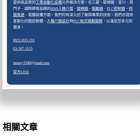
提供高品質的
工業自動化設備
元件解決方案。在三菱、歐姆龍、安川、西
門子、國際牌等品牌的
HMI人機介面
、
變頻器
、
驅動器
、
PLC控制器
、
伺
服馬達
、電鍍設備方面，我們均有深入的了解與專業的技術。我們亦提供
客製化的圖控軟體、
人機介面設計
與
PLC程式規劃服務
，以滿足您多元的
需求。
0922-833-210
03-397-3135
money3340@gmail.com
官方LINE
相關文章