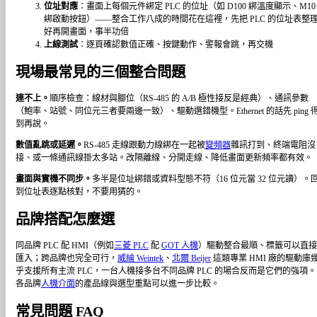
位址對應
：畫面上每個元件綁定 PLC 的位址（如 D100 綁溫度顯示、M10
綁啟動按鈕）——整合工作八成的時間花在這裡，先把 PLC 的位址表整
好再開畫面，事半功倍
上線測試
：逐頁確認數值正確、按鍵動作、警報會跳，再交機
現場最常見的三個整合問題
連不上。
順序檢查：線材與腳位（RS-485 的 A/B 極性接反是經典）、通訊參數
（鮑率、站號、同位元三者要兩邊一致）、驅動選錯機型。Ethernet 的話先 ping 
到再說。
數值亂跳或延遲。
RS-485 走線跟動力線綁在一起被
變頻器
雜訊打到、終端電阻沒
接、或一條通訊線掛太多站。改隔離線、分開走線、降低畫面更新頻率都有效。
畫面與實機不同步。
多半是位址綁錯或資料型態不符（16 位元當 32 位元讀）。
到位址表逐點核對，不要用猜的。
品牌搭配怎麼選
同品牌 PLC 配 HMI（例如
三菱 PLC
配
GOT 人機
）驅動整合最順、標籤可以直
匯入；跨品牌也完全可行，
威綸 Weintek
、
北爾 Beijer
這類專業 HMI 廠的驅動庫
乎支援所有主流 PLC，一台人機接多台不同品牌 PLC 的場合反而是它們的強項。
各品牌
人機介面
的產品線與選型重點可以進一步比較。
常見問題 FAQ