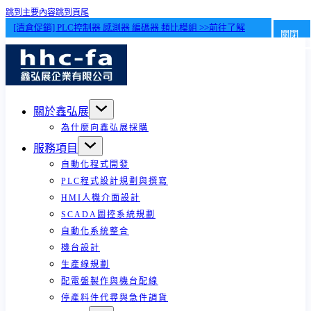
跳到主要內容
跳到頁尾
[清倉促銷] PLC控制器 感測器 編碼器 類比模組 >>前往了解
關閉
關於鑫弘展
為什麼向鑫弘展採購
服務項目
自動化程式開發
PLC程式設計規劃與撰寫
HMI人機介面設計
SCADA圖控系統規劃
自動化系統整合
機台設計
生產線規劃
配電盤製作與機台配線
停產料件代尋與急件調貨