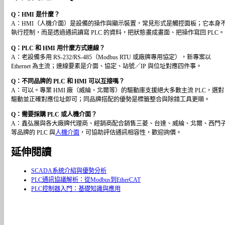
Q：HMI 是什麼？
A：HMI（人機介面）是設備的操作與顯示裝置，常見形式是觸控面板；它本身
執行控制，而是透過通訊讀寫 PLC 的資料，把狀態畫成畫面、把操作寫回 PLC。
Q：PLC 和 HMI 用什麼方式連線？
A：老設備多用 RS-232/RS-485（Modbus RTU 或廠牌專用協定），新專案以
Ethernet 為主流；連線要素是介面、協定、站號／IP 與位址對應四件事。
Q：不同品牌的 PLC 和 HMI 可以互接嗎？
A：可以。專業 HMI 廠（威綸、北爾等）的驅動庫支援絕大多數主流 PLC，選對
驅動並正確對應位址即可；同品牌搭配的優勢是標籤整合與除錯工具更順。
Q：需要採購 PLC 或人機介面？
A：鑫弘展與各大廠牌代理商、經銷商配合銷售三菱、台達、威綸、北爾、西門
等品牌的 PLC 與
人機介面
，可協助評估通訊相容性，歡迎詢價。
延伸閱讀
SCADA系統介紹與優勢分析
PLC通訊協議解析：從Modbus到EtherCAT
PLC控制器入門：基礎知識與應用