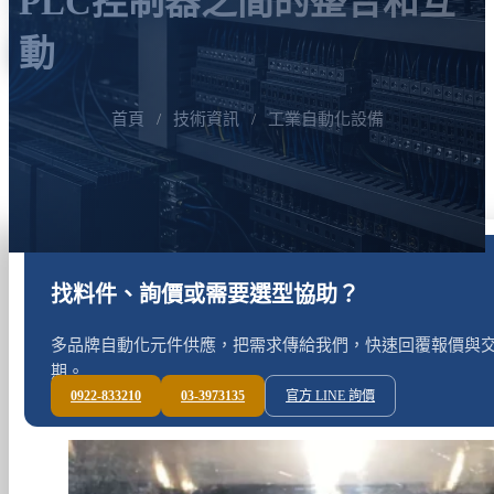
PLC控制器之間的整合和互
動
首頁
/
技術資訊
/
工業自動化設備
找料件、詢價或需要選型協助？
多品牌自動化元件供應，把需求傳給我們，快速回覆報價與
期。
0922-833210
03-3973135
官方 LINE 詢價