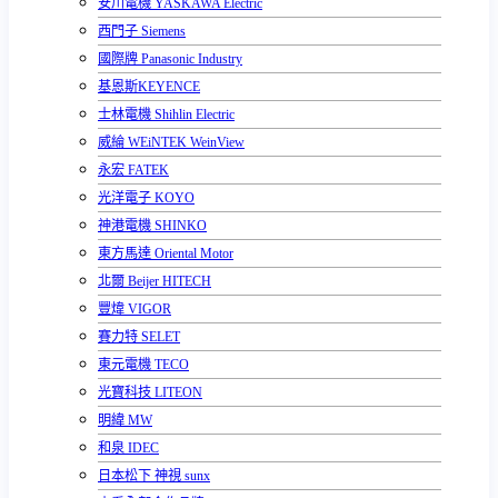
安川電機 YASKAWA Electric
西門子 Siemens
國際牌 Panasonic Industry
基恩斯KEYENCE
士林電機 Shihlin Electric
威綸 WEiNTEK WeinView
永宏 FATEK
光洋電子 KOYO
神港電機 SHINKO
東方馬達 Oriental Motor
北爾 Beijer HITECH
豐煒 VIGOR
賽力特 SELET
東元電機 TECO
光寶科技 LITEON
明緯 MW
和泉 IDEC
日本松下 神視 sunx