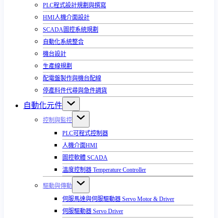
PLC程式設計規劃與撰寫
HMI人機介面設計
SCADA圖控系統規劃
自動化系統整合
機台設計
生產線規劃
配電盤製作與機台配線
停產料件代尋與急件調貨
自動化元件
控制與監控
PLC可程式控制器
人機介面HMI
圖控軟體 SCADA
溫度控制器 Temperature Controller
驅動與傳動
伺服馬達與伺服驅動器 Servo Motor & Driver
伺服驅動器 Servo Driver