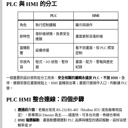
PLC 與 HMI 的分工
PLC
HMI
角色
執行控制邏輯
顯示與操作
毫秒級掃描，負責安全
即時性
畫面更新百毫秒級
連鎖
當機影
看不到畫面，但 PLC 照常
設備停擺
響
控制
存放內
程式、I/O 狀態、暫存
畫面、配方、警報與歷史
容
器
紀錄
一個重要的設計原則從分工而來：
安全相關的邏輯永遠放 PLC，不放 HMI
。急
停、連鎖若做在畫面按鈕上，HMI 當機就出事；畫面只做操作入口，判斷讓 PLC
做。
PLC HMI 整合連線：四個步驟
選通訊介面
：老機台常見 RS-232/RS-485（Modbus RTU 或各廠專用協
定），新專案以 Ethernet 為主——速度快、可多台共連、佈線也單純
HMI 端選驅動
：畫面軟體裡選對 PLC 品牌與機型的通訊驅動，設好站號
鮑率或 IP